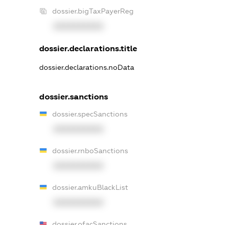
dossier.bigTaxPayerReg
XXXXXXXXXX
dossier.declarations.title
dossier.declarations.noData
dossier.sanctions
dossier.specSanctions
XXXXXXXXXX
dossier.rnboSanctions
XXXXXXXXXX
dossier.amkuBlackList
XXXXXXXXXX
dossier.ofacSanctions