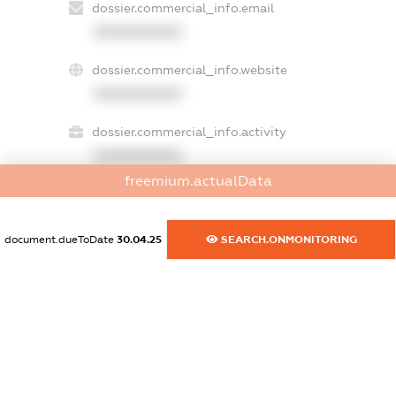
dossier.commercial_info.email
XXXXXXXXXX
dossier.commercial_info.website
XXXXXXXXXX
dossier.commercial_info.activity
XXXXXXXXXX
freemium.actualData
freemium.exampleText_1
document.dueToDate
30.04.25
SEARCH.ONMONITORING
freemium.exampleText_2
freemium.anonymousPerSearch2
FREEMIUM.DETAILS
FREEMIUM.REGISTER