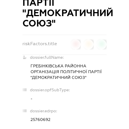
ПАРТІЇ
"ДЕМОКРАТИЧНИЙ
СОЮЗ"
riskFactors.title
0
0
0
dossier.fullName:
ГРЕБІНКІВСЬКА РАЙОННА
ОРГАНІЗАЦІЯ ПОЛІТИЧНОЇ ПАРТІЇ
"ДЕМОКРАТИЧНИЙ СОЮЗ"
dossier.opfSubType:
-
dossier.edrpo:
25760692