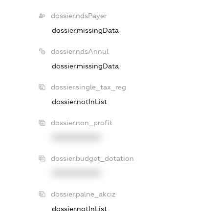
dossier.ndsPayer
dossier.missingData
dossier.ndsAnnul
dossier.missingData
dossier.single_tax_reg
dossier.notInList
dossier.non_profit
XXXXXXXXXX
dossier.budget_dotation
XXXXXXXXXX
dossier.palne_akciz
dossier.notInList