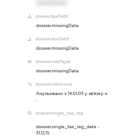
XXXXXXXXXX
dossier.taxDebt
dossier.missingData
dossier.esvDebt
dossier.missingData
dossier.ndsPayer
dossier.missingData
dossier.ndsAnnul
Анульовано з 14.01.03 у зв'язку з:
.
dossier.single_tax_reg
dossier.single_tax_reg_date -
31.12.15