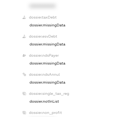
XXXXXXXXXX
dossier.taxDebt
dossier.missingData
dossier.esvDebt
dossier.missingData
dossier.ndsPayer
dossier.missingData
dossier.ndsAnnul
dossier.missingData
dossier.single_tax_reg
dossier.notInList
dossier.non_profit