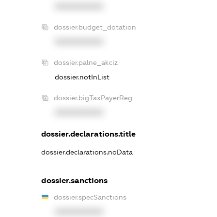
XXXXXXXXXX
dossier.budget_dotation
XXXXXXXXXX
dossier.palne_akciz
dossier.notInList
dossier.bigTaxPayerReg
XXXXXXXXXX
dossier.declarations.title
dossier.declarations.noData
dossier.sanctions
dossier.specSanctions
XXXXXXXXXX