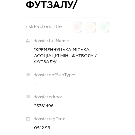
ФУТЗАЛУ/
riskFactors.title
0
0
0
dossier.fullName:
"КРЕМЕНЧУЦЬКА МІСЬКА
АСОЦІАЦІЯ МІНІ-ФУТБОЛУ /
ФУТЗАЛУ/
dossier.opfSubType:
-
dossier.edrpo:
25761496
dossier.regDate:
05.12.99