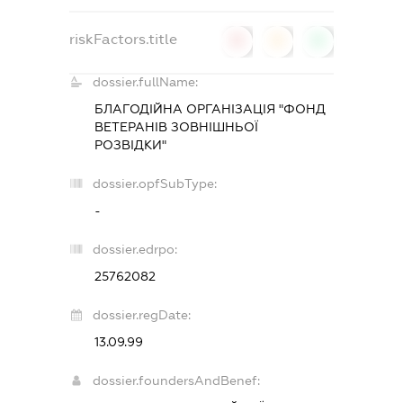
riskFactors.title
0
0
0
dossier.fullName:
БЛАГОДІЙНА ОРГАНІЗАЦІЯ "ФОНД
ВЕТЕРАНІВ ЗОВНІШНЬОЇ
РОЗВІДКИ"
dossier.opfSubType:
-
dossier.edrpo:
25762082
dossier.regDate:
13.09.99
dossier.foundersAndBenef: