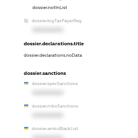
dossier.notInList
dossier.bigTaxPayerReg
XXXXXXXXXX
dossier.declarations.title
dossier.declarations.noData
dossier.sanctions
dossier.specSanctions
XXXXXXXXXX
dossier.rnboSanctions
XXXXXXXXXX
dossier.amkuBlackList
XXXXXXXXXX