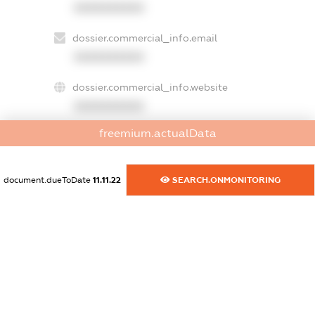
XXXXXXXXXX
dossier.commercial_info.email
XXXXXXXXXX
dossier.commercial_info.website
XXXXXXXXXX
freemium.actualData
dossier.commercial_info.activity
XXXXXXXXXX
document.dueToDate
11.11.22
SEARCH.ONMONITORING
freemium.exampleText_1
freemium.exampleText_2
freemium.anonymousPerSearch2
FREEMIUM.DETAILS
FREEMIUM.REGISTER