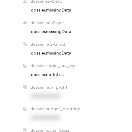
dossier.esvDebt
dossier.missingData
dossier.ndsPayer
dossier.missingData
dossier.ndsAnnul
dossier.missingData
dossier.single_tax_reg
dossier.notInList
dossier.non_profit
XXXXXXXXXX
dossier.budget_dotation
XXXXXXXXXX
dossier.palne_akciz