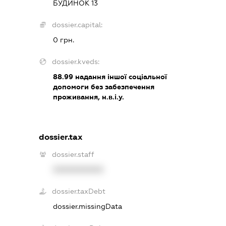
БУДИНОК 13
dossier.capital:
0 грн.
dossier.kveds:
88.99
надання іншої соціальної
допомоги без забезпечення
проживання, н.в.і.у.
dossier.tax
dossier.staff
XXXXXXXXXX
dossier.taxDebt
dossier.missingData