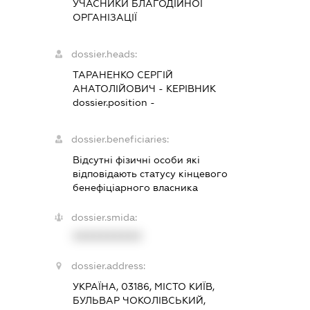
УЧАСНИКИ БЛАГОДІЙНОЇ
ОРГАНІЗАЦІЇ
dossier.heads:
ТАРАНЕНКО СЕРГІЙ
АНАТОЛІЙОВИЧ
-
КЕРІВНИК
dossier.position -
dossier.beneficiaries:
Відсутні фізичні особи які
відповідають статусу кінцевого
бенефіціарного власника
dossier.smida:
XXXXXXXXXX
dossier.address:
УКРАЇНА, 03186, МІСТО КИЇВ,
БУЛЬВАР ЧОКОЛІВСЬКИЙ,