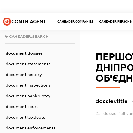
CONTR AGENT
CAHEADER.COMPANIES
CAHEADER.PERSONS
CAHEADER.SEARCH
document.dossier
ПЕРШО
document.statements
ДНІПР
document.history
ОБ'ЄДН
document.inspections
document.bankruptcy
dossier.title
document.court
dossier.fullNa
document.taxdebts
document.enforcements