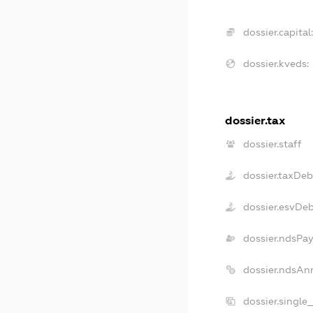
dossier.capital:
dossier.kveds:
dossier.tax
dossier.staff
dossier.taxDeb
dossier.esvDe
dossier.ndsPay
dossier.ndsAn
dossier.single