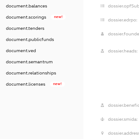
dossier.opfSu
document.balances
document.scorings
new!
dossier.edrpo:
document.tenders
dossier.found
document.publicfunds
document.ved
dossier.heads:
document.semantrum
document.relationships
document.licenses
new!
dossier.benefic
dossier.smida:
dossier.addres