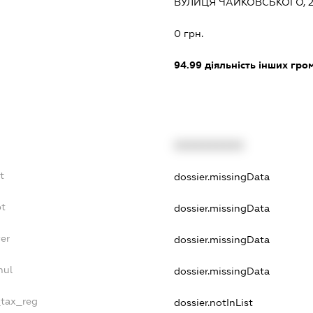
ВУЛИЦЯ ЧАЙКОВСЬКОГО, 
0 грн.
94.99
діяльність інших грома
XXXXXXXXXX
t
dossier.missingData
bt
dossier.missingData
er
dossier.missingData
nul
dossier.missingData
_tax_reg
dossier.notInList