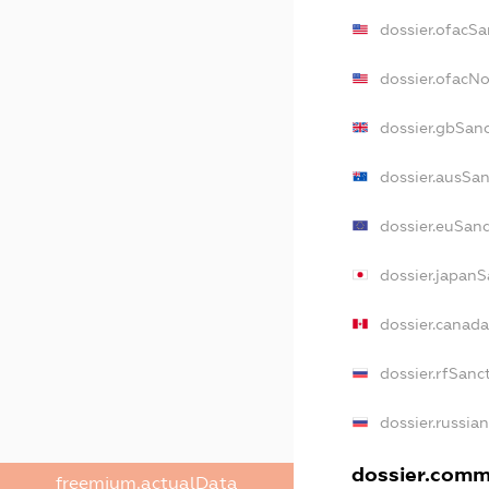
dossier.ofacSa
dossier.ofacN
dossier.gbSan
dossier.ausSan
dossier.euSan
dossier.japanS
dossier.canad
dossier.rfSanc
dossier.russia
dossier.comme
freemium.actualData