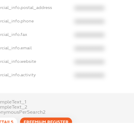
rcial_info.postal_address
XXXXXXXXXX
rcial_info.phone
XXXXXXXXXX
cial_info.fax
XXXXXXXXXX
cial_info.email
XXXXXXXXXX
cial_info.website
XXXXXXXXXX
cial_info.activity
XXXXXXXXXX
mpleText_1
ampleText_2
onymousPerSearch2
ETAILS
FREEMIUM.REGISTER