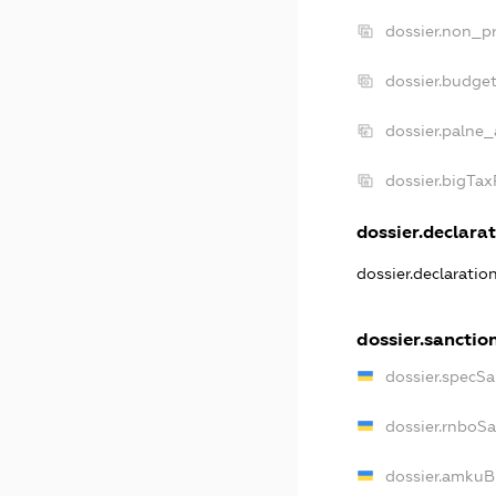
dossier.non_pr
dossier.budge
dossier.palne_
dossier.bigTa
dossier.declarat
dossier.declaratio
dossier.sanctio
dossier.specSa
dossier.rnboS
dossier.amkuB