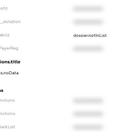
ofit
XXXXXXXXXX
t_dotation
XXXXXXXXXX
akciz
dossier.notInList
xPayerReg
XXXXXXXXXX
ions.title
ns.noData
ns
nctions
XXXXXXXXXX
anctions
XXXXXXXXXX
lackList
XXXXXXXXXX