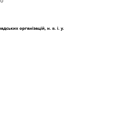
20
дських організацій, н. в. і. у.