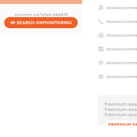
dossier.comme
document.dueToDate
24.03.17
dossier.comme
SEARCH.ONMONITORING
dossier.commer
dossier.commer
dossier.commer
dossier.commer
freemium.exa
freemium.ex
freemium.an
FREEMIUM.D