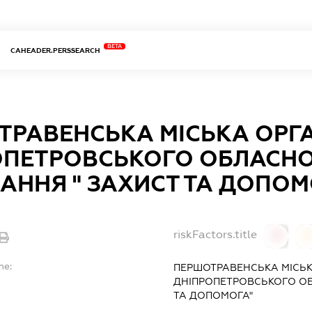
BETA
CAHEADER.PERSSEARCH
ТРАВЕНСЬКА МІСЬКА ОРГА
ОПЕТРОВСЬКОГО ОБЛАСН
АННЯ " ЗАХИСТ ТА ДОПОМ
riskFactors.title
0
0
me:
ПЕРШОТРАВЕНСЬКА МІСЬК
ДНІПРОПЕТРОВСЬКОГО ОБ
ТА ДОПОМОГА"