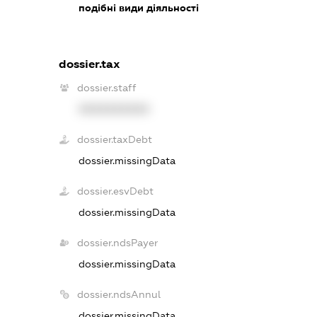
подібні види діяльності
dossier.tax
dossier.staff
XXXXXXXXXX
dossier.taxDebt
dossier.missingData
dossier.esvDebt
dossier.missingData
dossier.ndsPayer
dossier.missingData
dossier.ndsAnnul
dossier.missingData