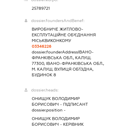
25789721
dossier.foundersAndBenef:
ВИРОБНИЧЕ ЖИТЛОВО-
ЕКСПЛУТАЦІЙНЕ ОБ'ЄДНАННЯ
МІСЬКВИКОНКОМУ
03346226
dossier.founderAddress
ІВАНО-
ФРАНКІВСЬКА ОБЛ., КАЛУШ,
77300, ІВАНО-ФРАНКІВСЬКА ОБЛ.,
М. КАЛУШ, ВУЛИЦЯ ОБ'ЇЗДНА,
БУДИНОК 8
dossier.heads:
ОНИЩУК ВОЛОДИМИР
БОРИСОВИЧ
-
ПІДПИСАНТ
dossier.position -
ОНИЩУК ВОЛОДИМИР
БОРИСОВИЧ
-
КЕРІВНИК