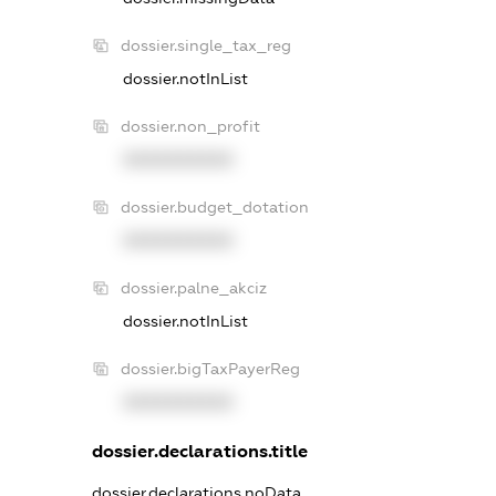
dossier.single_tax_reg
dossier.notInList
dossier.non_profit
XXXXXXXXXX
dossier.budget_dotation
XXXXXXXXXX
dossier.palne_akciz
dossier.notInList
dossier.bigTaxPayerReg
XXXXXXXXXX
dossier.declarations.title
dossier.declarations.noData