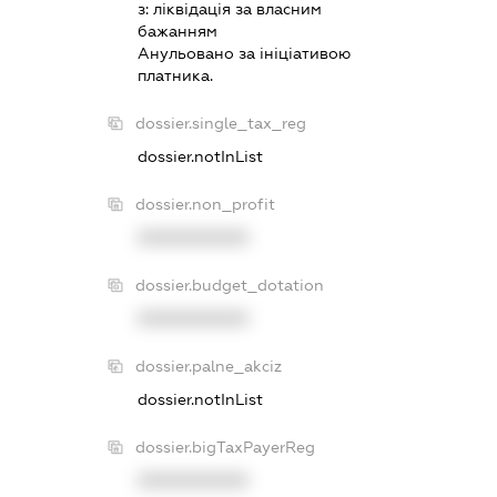
з:
лiквiдацiя за власним
бажанням
Анульовано за iнiцiативою
платника.
dossier.single_tax_reg
dossier.notInList
dossier.non_profit
XXXXXXXXXX
dossier.budget_dotation
XXXXXXXXXX
dossier.palne_akciz
dossier.notInList
dossier.bigTaxPayerReg
XXXXXXXXXX