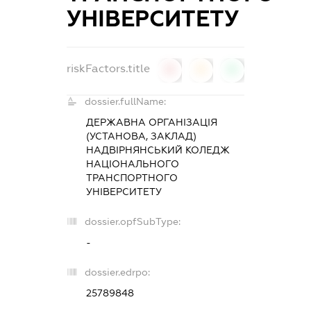
УНІВЕРСИТЕТУ
riskFactors.title
0
0
0
dossier.fullName:
ДЕРЖАВНА ОРГАНІЗАЦІЯ
(УСТАНОВА, ЗАКЛАД)
НАДВІРНЯНСЬКИЙ КОЛЕДЖ
НАЦІОНАЛЬНОГО
ТРАНСПОРТНОГО
УНІВЕРСИТЕТУ
dossier.opfSubType:
-
dossier.edrpo:
25789848