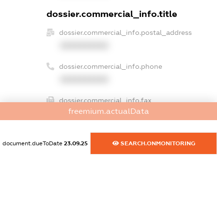
dossier.commercial_info.title
dossier.commercial_info.postal_address
XXXXXXXXXX
dossier.commercial_info.phone
XXXXXXXXXX
dossier.commercial_info.fax
freemium.actualData
XXXXXXXXXX
dossier.commercial_info.email
document.dueToDate
23.09.25
SEARCH.ONMONITORING
XXXXXXXXXX
dossier.commercial_info.website
XXXXXXXXXX
dossier.commercial_info.activity
XXXXXXXXXX