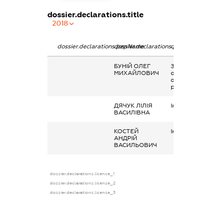
dossier.declarations.title
2018
dossier.declarations.pepName
dossier.declarations.personName
dossier.declarati
БУНІЙ ОЛЕГ
Заробітна плата
МИХАЙЛОВИЧ
отримана за
основним місцем
роботи
ДЯЧУК ЛІЛІЯ
Інше, стипендія
ВАСИЛІВНА
КОСТЕЙ
Інше, Стипендія
АНДРІЙ
ВАСИЛЬОВИЧ
dossier.declarations.license_1
dossier.declarations.license_2
dossier.declarations.license_3