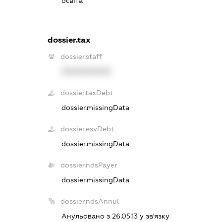
освіта
dossier.tax
dossier.staff
XXXXXXXXXX
dossier.taxDebt
dossier.missingData
dossier.esvDebt
dossier.missingData
dossier.ndsPayer
dossier.missingData
dossier.ndsAnnul
Анульовано з 26.05.13 у зв'язку