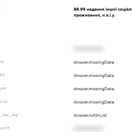
:
88.99
надання іншої соціал
проживання, н.в.і.у.
XXXXXXXXXX
bt
dossier.missingData
ebt
dossier.missingData
yer
dossier.missingData
nnul
dossier.missingData
e_tax_reg
dossier.notInList
rofit
XXXXXXXXXX