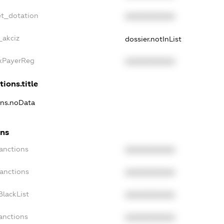
et_dotation
XXXXXXXXXX
_akciz
dossier.notInList
axPayerReg
XXXXXXXXXX
tions.title
ons.noData
ons
anctions
XXXXXXXXXX
Sanctions
XXXXXXXXXX
BlackList
XXXXXXXXXX
anctions
XXXXXXXXXX