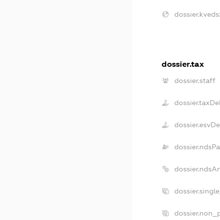
dossier.kveds
dossier.tax
dossier.staff
dossier.taxDe
dossier.esvD
dossier.ndsPa
dossier.ndsA
dossier.singl
dossier.non_p