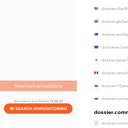
dossier.ofac
dossier.gbSa
dossier.ausSa
dossier.euSa
dossier.japan
dossier.cana
freemium.actualData
dossier.rfSan
dossier.russi
document.dueToDate
11.06.25
SEARCH.ONMONITORING
dossier.comm
dossier.comm