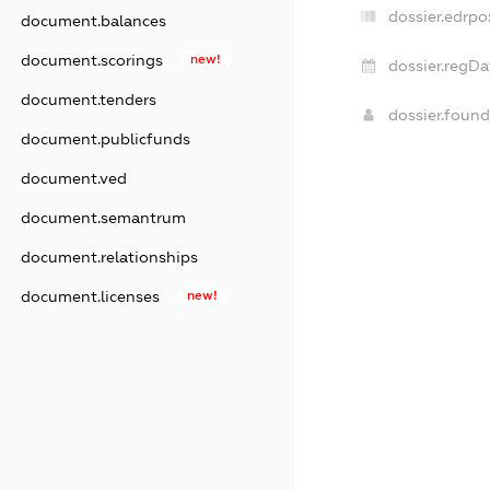
dossier.edrpo
document.balances
document.scorings
new!
dossier.regDa
document.tenders
dossier.foun
document.publicfunds
document.ved
document.semantrum
document.relationships
document.licenses
new!