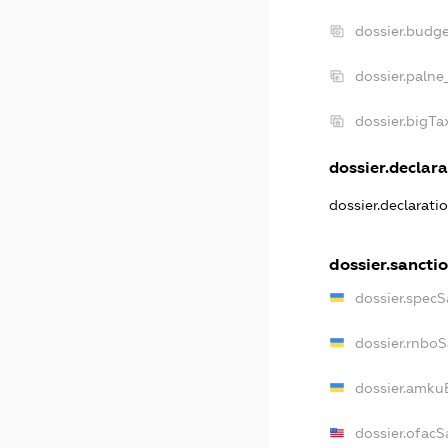
dossier.budg
dossier.palne
dossier.bigT
dossier.declara
dossier.declarati
dossier.sancti
dossier.specS
dossier.rnbo
dossier.amku
dossier.ofacS