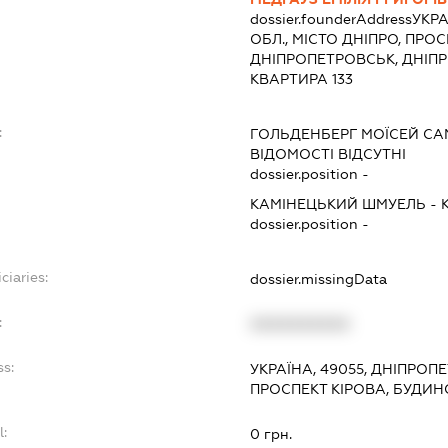
dossier.founderAddress
УКРА
ОБЛ., МІСТО ДНІПРО, ПРОСПЕ
ДНІПРОПЕТРОВСЬК, ДНІПР
КВАРТИРА 133
:
ГОЛЬДЕНБЕРГ МОЇСЕЙ С
ВІДОМОСТІ ВІДСУТНІ
dossier.position -
КАМІНЕЦЬКИЙ ШМУЕЛЬ
-
dossier.position -
ciaries:
dossier.missingData
:
XXXXXXXXXX
ss:
УКРАЇНА, 49055, ДНІПРОП
ПРОСПЕКТ КІРОВА, БУДИНО
l:
0 грн.