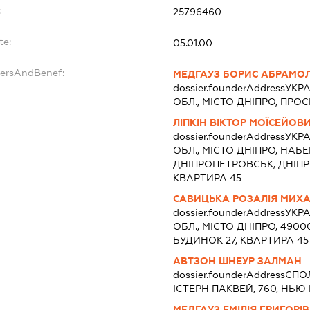
:
25796460
te:
05.01.00
dersAndBenef:
МЕДГАУЗ БОРИС АБРАМО
dossier.founderAddress
УКРА
ОБЛ., МІСТО ДНІПРО, ПРО
ЛІПКІН ВІКТОР МОЇСЕЙОВ
dossier.founderAddress
УКРА
ОБЛ., МІСТО ДНІПРО, НАБЕ
ДНІПРОПЕТРОВСЬК, ДНІПР
КВАРТИРА 45
САВИЦЬКА РОЗАЛІЯ МИХ
dossier.founderAddress
УКРА
ОБЛ., МІСТО ДНІПРО, 4900
БУДИНОК 27, КВАРТИРА 45
АВТЗОН ШНЕУР ЗАЛМАН
dossier.founderAddress
СПОЛ
ІСТЕРН ПАКВЕЙ, 760, НЬЮ
МЕДГАУЗ ЕМІЛІЯ ГРИГОРІ