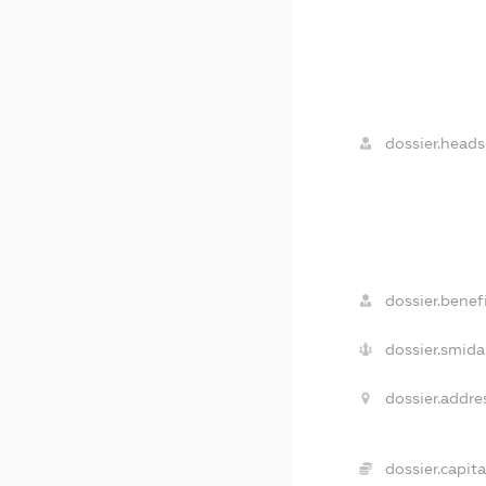
dossier.heads
dossier.benefi
dossier.smida
dossier.addre
dossier.capita