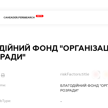
BETA
CAHEADER.PERSSEARCH
ДІЙНИЙ ФОНД "ОРГАНІЗА
ЗРАДИ"
riskFactors.title
0
ame:
БЛАГОДІЙНИЙ ФОНД "ОРГ
РОЗРАДИ"
ubType:
-