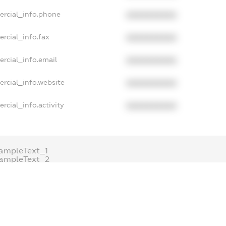
ercial_info.phone
XXXXXXXXXX
rcial_info.fax
XXXXXXXXXX
rcial_info.email
XXXXXXXXXX
rcial_info.website
XXXXXXXXXX
rcial_info.activity
XXXXXXXXXX
ampleText_1
ampleText_2
nonymousPerSearch2
ETAILS
FREEMIUM.REGISTER