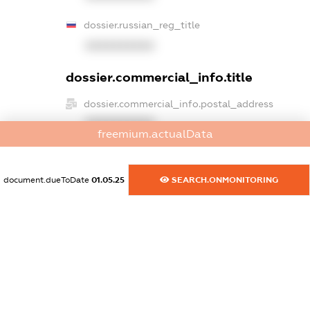
dossier.russian_reg_title
XXXXXXXXXX
dossier.commercial_info.title
dossier.commercial_info.postal_address
XXXXXXXXXX
freemium.actualData
dossier.commercial_info.phone
XXXXXXXXXX
document.dueToDate
01.05.25
SEARCH.ONMONITORING
dossier.commercial_info.fax
XXXXXXXXXX
dossier.commercial_info.email
XXXXXXXXXX
dossier.commercial_info.website