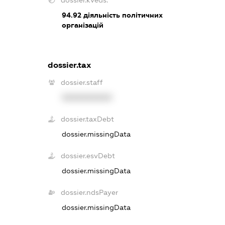
dossier.kveds:
94.92
діяльність політичних
організацій
dossier.tax
dossier.staff
XXXXXXXXXX
dossier.taxDebt
dossier.missingData
dossier.esvDebt
dossier.missingData
dossier.ndsPayer
dossier.missingData