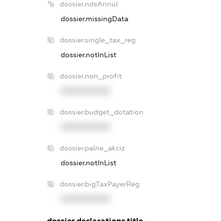
dossier.ndsAnnul
dossier.missingData
dossier.single_tax_reg
dossier.notInList
dossier.non_profit
XXXXXXXXXX
dossier.budget_dotation
XXXXXXXXXX
dossier.palne_akciz
dossier.notInList
dossier.bigTaxPayerReg
XXXXXXXXXX
dossier.declarations.title