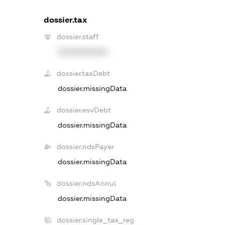
dossier.tax
dossier.staff
XXXXXXXXXX
dossier.taxDebt
dossier.missingData
dossier.esvDebt
dossier.missingData
dossier.ndsPayer
dossier.missingData
dossier.ndsAnnul
dossier.missingData
dossier.single_tax_reg