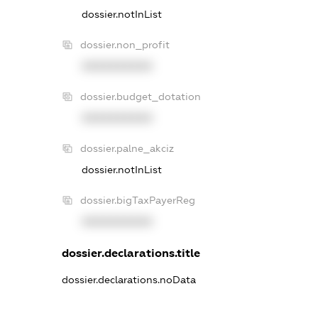
dossier.notInList
dossier.non_profit
XXXXXXXXXX
dossier.budget_dotation
XXXXXXXXXX
dossier.palne_akciz
dossier.notInList
dossier.bigTaxPayerReg
XXXXXXXXXX
dossier.declarations.title
dossier.declarations.noData