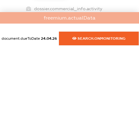
dossier.commercial_info.activity
XXXXXXXXXX
freemium.actualData
document.dueToDate
24.04.26
SEARCH.ONMONITORING
freemium.exampleText_1
freemium.exampleText_2
freemium.anonymousPerSearch2
FREEMIUM.DETAILS
FREEMIUM.REGISTER