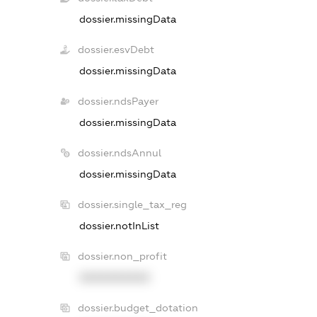
dossier.missingData
dossier.esvDebt
dossier.missingData
dossier.ndsPayer
dossier.missingData
dossier.ndsAnnul
dossier.missingData
dossier.single_tax_reg
dossier.notInList
dossier.non_profit
XXXXXXXXXX
dossier.budget_dotation