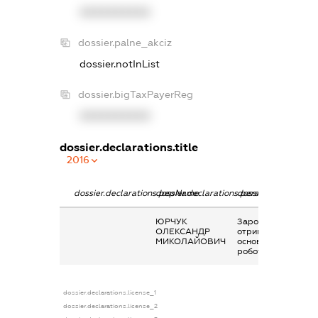
XXXXXXXXXX
dossier.palne_akciz
dossier.notInList
dossier.bigTaxPayerReg
XXXXXXXXXX
dossier.declarations.title
2016
dossier.declarations.pepName
dossier.declarations.personName
dossier.declaration
ЮРЧУК
Заробітна плата
ОЛЕКСАНДР
отримана за
МИКОЛАЙОВИЧ
основним місцем
роботи
dossier.declarations.license_1
dossier.declarations.license_2