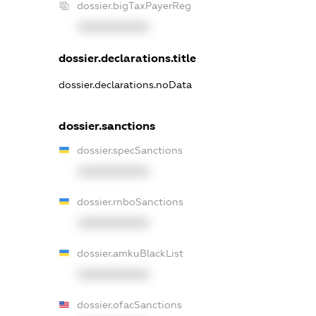
dossier.bigTaxPayerReg
XXXXXXXXXX
dossier.declarations.title
dossier.declarations.noData
dossier.sanctions
dossier.specSanctions
XXXXXXXXXX
dossier.rnboSanctions
XXXXXXXXXX
dossier.amkuBlackList
XXXXXXXXXX
dossier.ofacSanctions