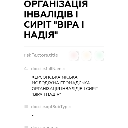
ОРГАНІЗАЦІЯ
ІНВАЛІДІВ І
СИРІТ "ВІРА І
НАДІЯ"
riskFactors.title
0
0
0
dossier.fullName:
ХЕРСОНСЬКА МІСЬКА
МОЛОДІЖНА ГРОМАДСЬКА
ОРГАНІЗАЦІЯ ІНВАЛІДІВ І СИРІТ
"ВІРА І НАДІЯ"
dossier.opfSubType:
-
dossier.edrpo: