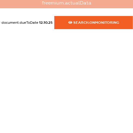
freemium.actualData
XXXXXXXXXX
dossier.commercial_info.website
document.dueToDate
12.10.25
SEARCH.ONMONITORING
XXXXXXXXXX
dossier.commercial_info.activity
XXXXXXXXXX
freemium.exampleText_1
freemium.exampleText_2
freemium.anonymousPerSearch2
FREEMIUM.DETAILS
FREEMIUM.REGISTER