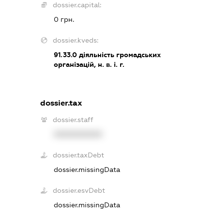
dossier.capital:
0 грн.
dossier.kveds:
91.33.0
діяльність громадських
організацій, н. в. і. г.
dossier.tax
dossier.staff
XXXXXXXXXX
dossier.taxDebt
dossier.missingData
dossier.esvDebt
dossier.missingData