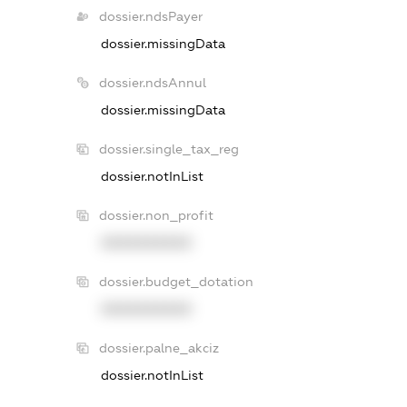
dossier.ndsPayer
dossier.missingData
dossier.ndsAnnul
dossier.missingData
dossier.single_tax_reg
dossier.notInList
dossier.non_profit
XXXXXXXXXX
dossier.budget_dotation
XXXXXXXXXX
dossier.palne_akciz
dossier.notInList