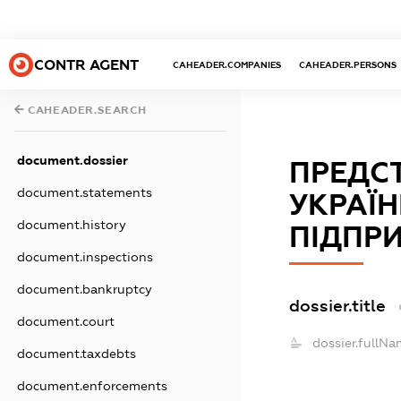
CONTR AGENT
CAHEADER.COMPANIES
CAHEADER.PERSONS
CAHEADER.SEARCH
document.dossier
ПРЕДС
document.statements
УКРАЇН
document.history
ПІДПРИ
document.inspections
document.bankruptcy
dossier.title
document.court
dossier.fullNa
document.taxdebts
document.enforcements