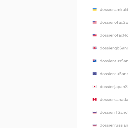
dossier.amkuB
dossier.ofacS
dossier.ofacN
dossier.gbSan
dossier.ausSa
dossier.euSan
dossier.japan
dossier.canad
dossier.rfSanc
dossier.russia