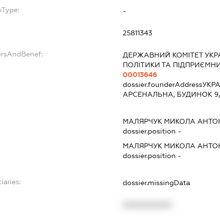
bType:
-
25811343
ersAndBenef:
ДЕРЖАВНИЙ КОМІТЕТ УКРА
ПОЛІТИКИ ТА ПІДПРИЄМН
00013646
dossier.founderAddress
УКРА
АРСЕНАЛЬНА, БУДИНОК 9/
МАЛЯРЧУК МИКОЛА АНТО
dossier.position -
МАЛЯРЧУК МИКОЛА АНТО
dossier.position -
iaries:
dossier.missingData
XXXXXXXXXX