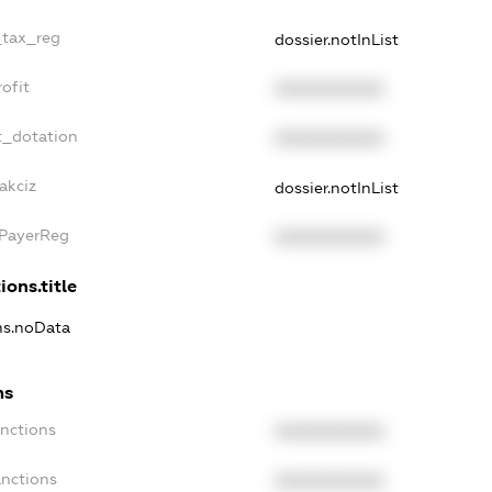
_tax_reg
dossier.notInList
ofit
XXXXXXXXXX
t_dotation
XXXXXXXXXX
akciz
dossier.notInList
xPayerReg
XXXXXXXXXX
ions.title
ons.noData
ns
anctions
XXXXXXXXXX
anctions
XXXXXXXXXX