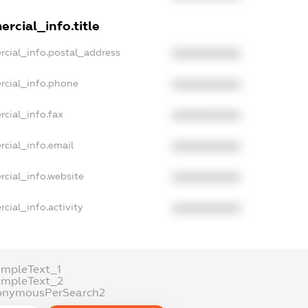
rcial_info.title
rcial_info.postal_address
XXXXXXXXXX
rcial_info.phone
XXXXXXXXXX
cial_info.fax
XXXXXXXXXX
rcial_info.email
XXXXXXXXXX
rcial_info.website
XXXXXXXXXX
cial_info.activity
XXXXXXXXXX
ampleText_1
ampleText_2
onymousPerSearch2