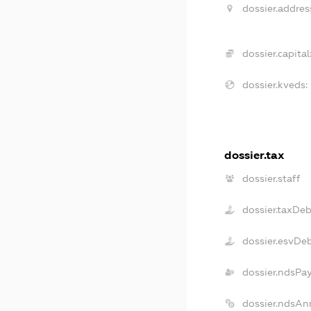
dossier.addres
dossier.capital
dossier.kveds:
dossier.tax
dossier.staff
dossier.taxDeb
dossier.esvDe
dossier.ndsPa
dossier.ndsAn