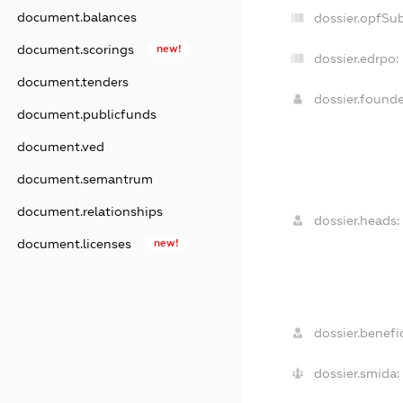
document.balances
dossier.opfSu
document.scorings
new!
dossier.edrpo:
document.tenders
dossier.found
document.publicfunds
document.ved
document.semantrum
document.relationships
dossier.heads:
document.licenses
new!
dossier.benefic
dossier.smida: