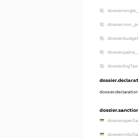
dossier.single
dossier.non_pr
dossier.budge
dossier.palne_
dossier.bigTa
dossier.declarat
dossier.declarati
dossier.sanctio
dossier.specS
dossier.rnboS