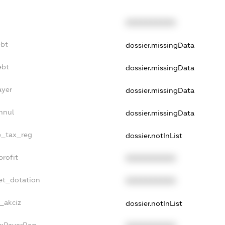
XXXXXXXXXX
ebt
dossier.missingData
ebt
dossier.missingData
ayer
dossier.missingData
nnul
dossier.missingData
le_tax_reg
dossier.notInList
profit
XXXXXXXXXX
et_dotation
XXXXXXXXXX
_akciz
dossier.notInList