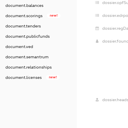
dossier.opfS
document.balances
dossier.edrpo
document.scorings
new!
document.tenders
dossier.regDa
document.publicfunds
dossier.foun
document.ved
document.semantrum
document.relationships
document.licenses
new!
dossier.heads