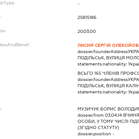
ubType:
-
:
25815186
te:
20.03.00
dersAndBenef:
ЛИСИЙ СЕРГІЙ ОЛЕКСІЙО
dossier.founderAddress
УКРА
ПОДІЛЬСЬК, ВУЛИЦЯ МОЛО
statements.nationality:
Укра
ВСЬГО 165 ЧЛЕНІВ ПРОФ
dossier.founderAddress
УКРА
ПОДІЛЬСЬК, ВУЛИЦЯ КАЛІН
statements.nationality:
Укра
:
МУЗИЧУК БОРИС ВОЛОД
dossier.from 03.04.14
ВЧИНЯТ
ОСОБИ, У ТОМУ ЧИСЛІ П
(ЗГІДНО СТАТУТУ)
dossier.position -