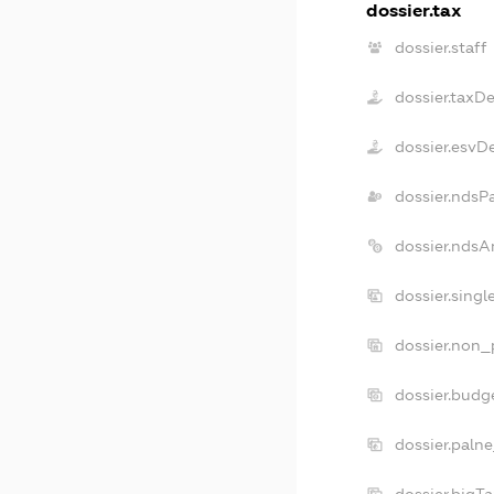
dossier.tax
dossier.staff
dossier.taxD
dossier.esvD
dossier.ndsP
dossier.ndsA
dossier.sing
dossier.non_
dossier.budg
dossier.palne