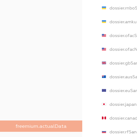
dossier.rnbo
dossier.amku
dossier.ofac
dossier.ofa
dossier.gbSa
dossier.ausS
dossier.euSa
dossier.japa
dossier.cana
freemium.actualData
dossier.rfSan