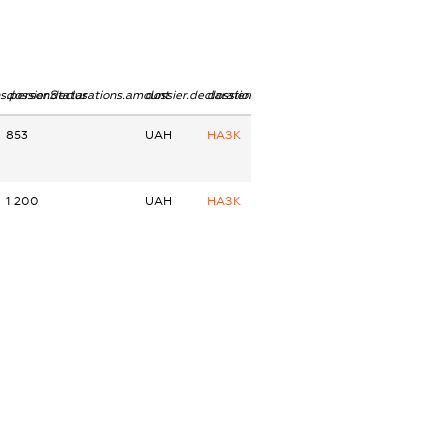
ns.personStatus
dossier.declarations.amount
dossier.declarations.currency
dossier.declarations.source
853
UAH
НАЗК
1 200
UAH
НАЗК