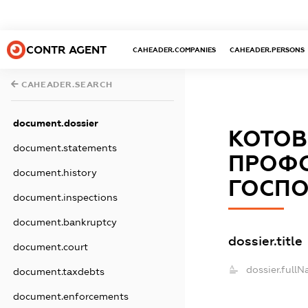
CONTR AGENT
CAHEADER.COMPANIES
CAHEADER.PERSONS
CAHEADER.SEARCH
document.dossier
КОТОВ
document.statements
ПРОФС
document.history
ГОСПО
document.inspections
document.bankruptcy
dossier.title
document.court
dossier.fullN
document.taxdebts
document.enforcements