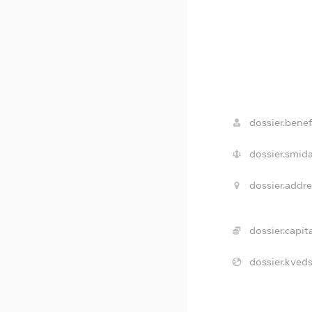
dossier.benefi
dossier.smida
dossier.addre
dossier.capita
dossier.kveds