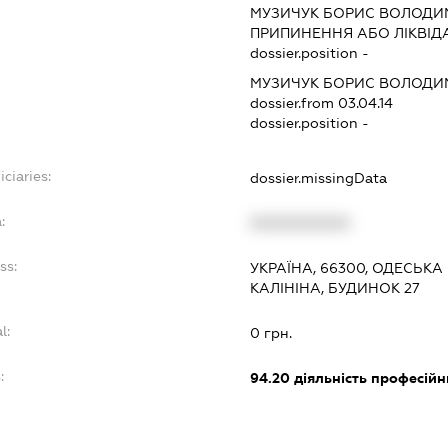
МУЗИЧУК БОРИС ВОЛОД
ПРИПИНЕННЯ АБО ЛІКВІД
dossier.position -
МУЗИЧУК БОРИС ВОЛОД
dossier.from 03.04.14
dossier.position -
ciaries:
dossier.missingData
:
XXXXXXXXXX
ss:
УКРАЇНА, 66300, ОДЕСЬКА
КАЛІНІНА, БУДИНОК 27
l:
0 грн.
:
94.20
діяльність професійн