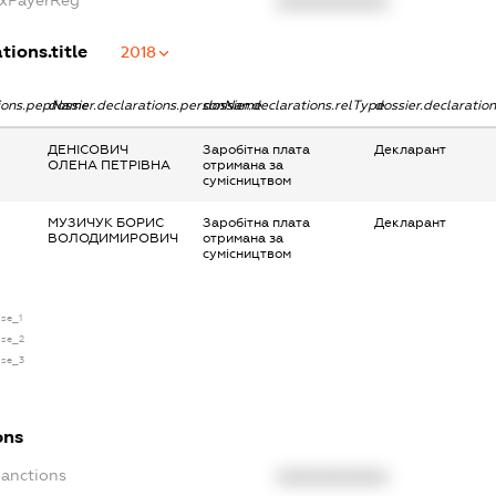
axPayerReg
XXXXXXXXXX
tions.title
2018
tions.pepName
dossier.declarations.personName
dossier.declarations.relType
dossier.declaratio
ДЕНІСОВИЧ
Заробітна плата
Декларант
ОЛЕНА ПЕТРІВНА
отримана за
сумісництвом
МУЗИЧУК БОРИС
Заробітна плата
Декларант
ВОЛОДИМИРОВИЧ
отримана за
сумісництвом
nse_1
nse_2
nse_3
ons
Sanctions
XXXXXXXXXX