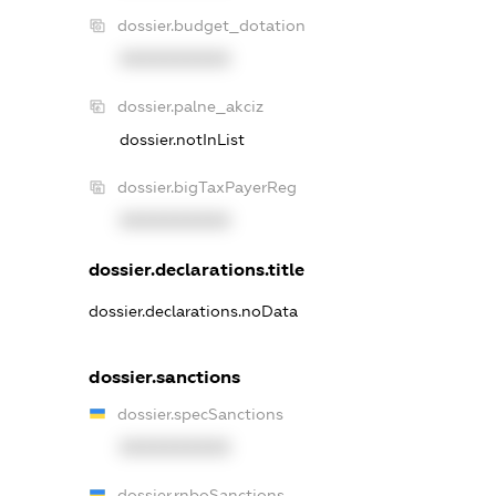
dossier.budget_dotation
XXXXXXXXXX
dossier.palne_akciz
dossier.notInList
dossier.bigTaxPayerReg
XXXXXXXXXX
dossier.declarations.title
dossier.declarations.noData
dossier.sanctions
dossier.specSanctions
XXXXXXXXXX
dossier.rnboSanctions