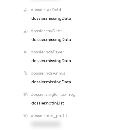
dossier.taxDebt
dossier.missingData
dossier.esvDebt
dossier.missingData
dossier.ndsPayer
dossier.missingData
dossier.ndsAnnul
dossier.missingData
dossier.single_tax_reg
dossier.notInList
dossier.non_profit
XXXXXXXXXX