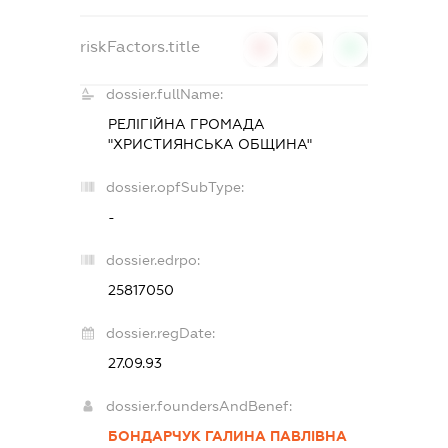
riskFactors.title
0
0
0
dossier.fullName:
РЕЛІГІЙНА ГРОМАДА
"ХРИСТИЯНСЬКА ОБЩИНА"
dossier.opfSubType:
-
dossier.edrpo:
25817050
dossier.regDate:
27.09.93
dossier.foundersAndBenef:
БОНДАРЧУК ГАЛИНА ПАВЛІВНА