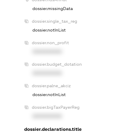
dossier.missingData
dossier.single_tax_reg
dossier.notInList
dossier.non_profit
XXXXXXXXXX
dossier.budget_dotation
XXXXXXXXXX
dossier.palne_akciz
dossier.notInList
dossier.bigTaxPayerReg
XXXXXXXXXX
dossier.declarations.title