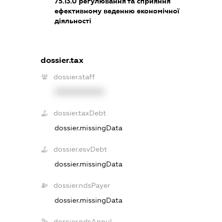
75.13.0
регулювання та сприяння
ефективному веденню економічної
діяльності
dossier.tax
dossier.staff
XXXXXXXXXX
dossier.taxDebt
dossier.missingData
dossier.esvDebt
dossier.missingData
dossier.ndsPayer
dossier.missingData
dossier.ndsAnnul