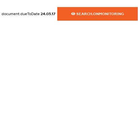
XXXXXXXXXX
dossier.commercial_info.activity
document.dueToDate
24.03.17
SEARCH.ONMONITORING
XXXXXXXXXX
freemium.exampleText_1
freemium.exampleText_2
freemium.anonymousPerSearch2
FREEMIUM.DETAILS
FREEMIUM.REGISTER