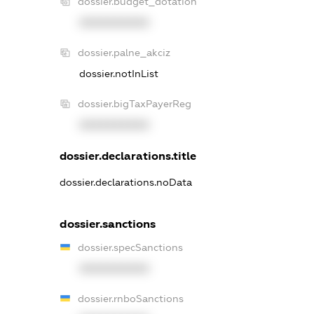
dossier.budget_dotation
XXXXXXXXXX
dossier.palne_akciz
dossier.notInList
dossier.bigTaxPayerReg
XXXXXXXXXX
dossier.declarations.title
dossier.declarations.noData
dossier.sanctions
dossier.specSanctions
XXXXXXXXXX
dossier.rnboSanctions