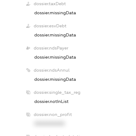
dossier.taxDebt
dossier.missingData
dossier.esvDebt
dossier.missingData
dossier.ndsPayer
dossier.missingData
dossier.ndsAnnul
dossier.missingData
dossier.single_tax_reg
dossier.notInList
dossier.non_profit
XXXXXXXXXX