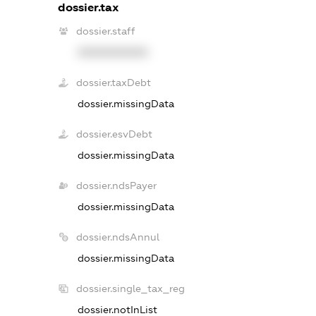
dossier.tax
dossier.staff
XXXXXXXXXX
dossier.taxDebt
dossier.missingData
dossier.esvDebt
dossier.missingData
dossier.ndsPayer
dossier.missingData
dossier.ndsAnnul
dossier.missingData
dossier.single_tax_reg
dossier.notInList