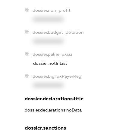
dossier.non_profit
XXXXXXXXXX
dossier.budget_dotation
XXXXXXXXXX
dossier.palne_akciz
dossier.notInList
dossier.bigTaxPayerReg
XXXXXXXXXX
dossier.declarations.title
dossier.declarations.noData
dossier.sanctions