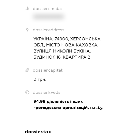
dossier.smida:
XXXXXXXXXX
dossier.address:
УКРАЇНА, 74900, ХЕРСОНСЬКА
ОБЛ., МІСТО НОВА КАХОВКА,
ВУЛИЦЯ МИКОЛИ БУКІНА,
БУДИНОК 16, КВАРТИРА 2
dossier.capital:
0 грн.
dossier.kveds:
94.99
діяльність інших
громадських організацій, н.в.і.у.
dossier.tax