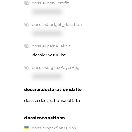
dossier.non_profit
XXXXXXXXXX
dossier.budget_dotation
XXXXXXXXXX
dossier.palne_akciz
dossier.notInList
dossier.bigTaxPayerReg
XXXXXXXXXX
dossier.declarations.title
dossier.declarations.noData
dossier.sanctions
dossier.specSanctions