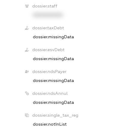
dossier.staff
XXXXXXXXXX
dossier.taxDebt
dossier.missingData
dossier.esvDebt
dossier.missingData
dossier.ndsPayer
dossier.missingData
dossier.ndsAnnul
dossier.missingData
dossier.single_tax_reg
dossier.notInList