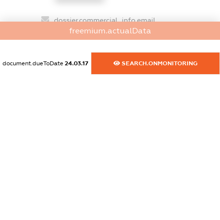
dossier.commercial_info.email
freemium.actualData
XXXXXXXXXX
dossier.commercial_info.website
document.dueToDate
24.03.17
SEARCH.ONMONITORING
XXXXXXXXXX
dossier.commercial_info.activity
XXXXXXXXXX
freemium.exampleText_1
freemium.exampleText_2
freemium.anonymousPerSearch2
FREEMIUM.DETAILS
FREEMIUM.REGISTER