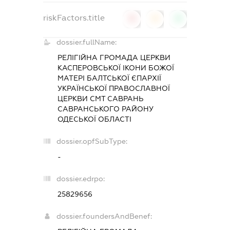
riskFactors.title
0
0
0
dossier.fullName:
РЕЛІГІЙНА ГРОМАДА ЦЕРКВИ
КАСПЕРОВСЬКОЇ ІКОНИ БОЖОЇ
МАТЕРІ БАЛТСЬКОЇ ЄПАРХІЇ
УКРАЇНСЬКОЇ ПРАВОСЛАВНОЇ
ЦЕРКВИ СМТ САВРАНЬ
САВРАНСЬКОГО РАЙОНУ
ОДЕСЬКОЇ ОБЛАСТІ
dossier.opfSubType:
-
dossier.edrpo:
25829656
dossier.foundersAndBenef: