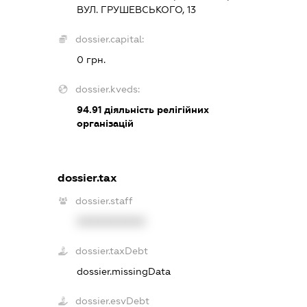
ВУЛ. ГРУШЕВСЬКОГО, 13
dossier.capital:
0 грн.
dossier.kveds:
94.91
діяльність релігійних
організацій
dossier.tax
dossier.staff
XXXXXXXXXX
dossier.taxDebt
dossier.missingData
dossier.esvDebt