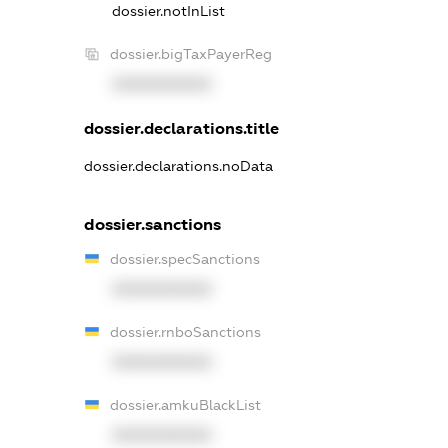
dossier.notInList
dossier.bigTaxPayerReg
XXXXXXXXXX
dossier.declarations.title
dossier.declarations.noData
dossier.sanctions
dossier.specSanctions
XXXXXXXXXX
dossier.rnboSanctions
XXXXXXXXXX
dossier.amkuBlackList
XXXXXXXXXX