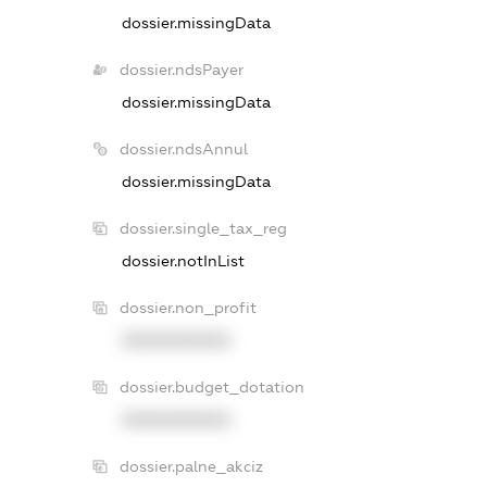
dossier.missingData
dossier.ndsPayer
dossier.missingData
dossier.ndsAnnul
dossier.missingData
dossier.single_tax_reg
dossier.notInList
dossier.non_profit
XXXXXXXXXX
dossier.budget_dotation
XXXXXXXXXX
dossier.palne_akciz