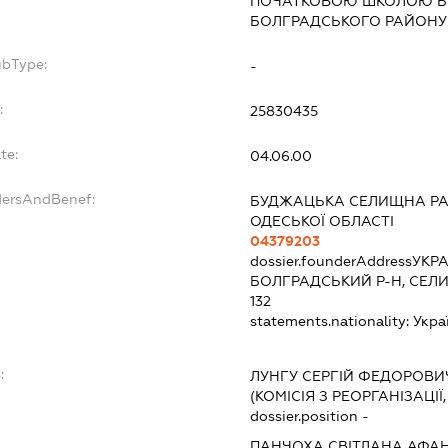
ПОЧАТКОВОЮ ШКОЛОЮ БО
БОЛГРАДСЬКОГО РАЙОНУ 
ubType:
-
:
25830435
te:
04.06.00
dersAndBenef:
БУДЖАЦЬКА СЕЛИЩНА РА
ОДЕСЬКОЇ ОБЛАСТІ
04379203
dossier.founderAddress
УКРА
БОЛГРАДСЬКИЙ Р-Н, СЕЛИ
132
statements.nationality:
Укра
:
ЛУНГУ СЕРГІЙ ФЕДОРОВИ
(КОМІСІЯ З РЕОРГАНІЗАЦІЇ
dossier.position -
ПАНЧОХА СВІТЛАНА АФАН