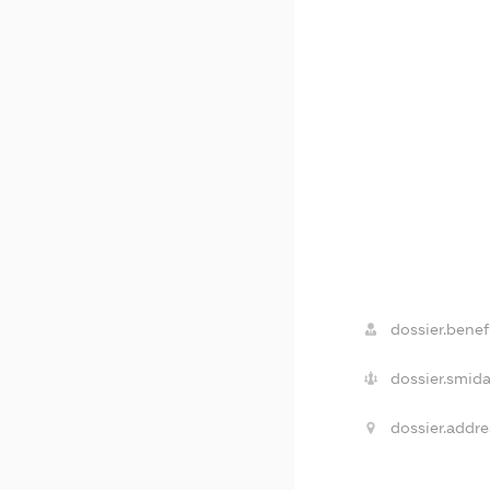
dossier.benefi
dossier.smida
dossier.addre