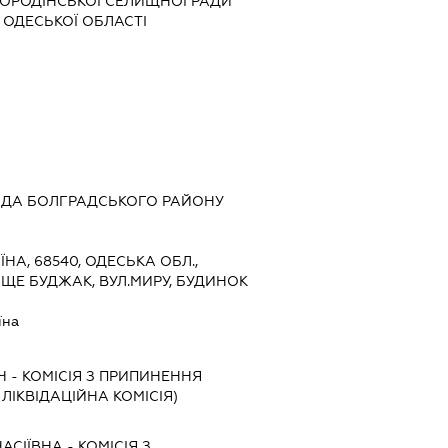
РОДІНСЬКОЇ СЕЛИЩНОЇ РАДИ
ОДЕСЬКОЇ ОБЛАСТІ
ДА БОЛГРАДСЬКОГО РАЙОНУ
ЇНА, 68540, ОДЕСЬКА ОБЛ.,
ЩЕ БУДЖАК, ВУЛ.МИРУ, БУДИНОК
їна
Ч
-
КОМІСІЯ З ПРИПИНЕННЯ
, ЛІКВІДАЦІЙНА КОМІСІЯ)
АСІЇВНА
-
КОМІСІЯ З