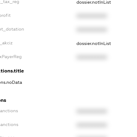
e_tax_reg
dossier.notInList
rofit
XXXXXXXXXX
et_dotation
XXXXXXXXXX
_akciz
dossier.notInList
axPayerReg
XXXXXXXXXX
tions.title
ions.noData
ons
Sanctions
XXXXXXXXXX
Sanctions
XXXXXXXXXX