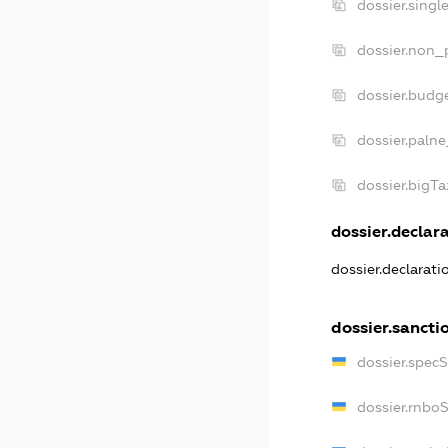
dossier.singl
dossier.non_p
dossier.budg
dossier.palne
dossier.bigT
dossier.declara
dossier.declarat
dossier.sancti
dossier.spec
dossier.rnbo