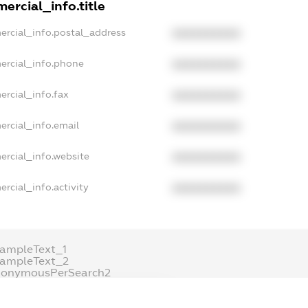
ercial_info.title
ercial_info.postal_address
XXXXXXXXXX
ercial_info.phone
XXXXXXXXXX
ercial_info.fax
XXXXXXXXXX
ercial_info.email
XXXXXXXXXX
ercial_info.website
XXXXXXXXXX
rcial_info.activity
XXXXXXXXXX
ampleText_1
xampleText_2
nonymousPerSearch2
DETAILS
FREEMIUM.REGISTER