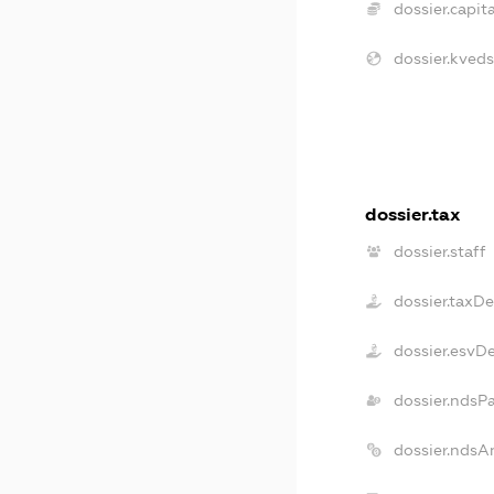
dossier.capita
dossier.kveds
dossier.tax
dossier.staff
dossier.taxD
dossier.esvD
dossier.ndsP
dossier.ndsA