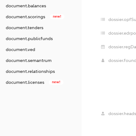
document.balances
document.scorings
new!
dossier.opfS
document.tenders
dossier.edrpo
document.publicfunds
dossier.regDa
document.ved
dossier.foun
document.semantrum
document.relationships
document.licenses
new!
dossier.heads