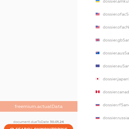
dossier.amku
dossier.ofac
dossier.ofac
dossier.gbSa
dossier.ausS
dossier.euSa
dossier.japa
dossier.cana
dossier.rfSan
freemium.actualData
dossier.russi
document.dueToDate
30.01.24