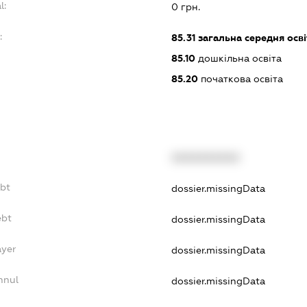
l:
0 грн.
:
85.31
загальна середня осві
85.10
дошкільна освіта
85.20
початкова освіта
XXXXXXXXXX
ebt
dossier.missingData
ebt
dossier.missingData
ayer
dossier.missingData
nnul
dossier.missingData