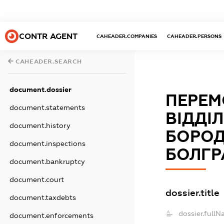
CONTR AGENT
CAHEADER.COMPANIES
CAHEADER.PERSONS
CAHEADER.SEARCH
document.dossier
ПЕРЕМ
document.statements
ВІДДІ
document.history
БОРОД
document.inspections
БОЛГР
document.bankruptcy
document.court
dossier.title
document.taxdebts
dossier.fullN
document.enforcements