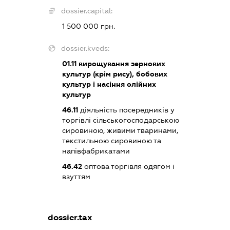
dossier.capital:
1 500 000 грн.
dossier.kveds:
01.11
вирощування зернових
культур (крім рису), бобових
культур і насіння олійних
культур
46.11
діяльність посередників у
торгівлі сільськогосподарською
сировиною, живими тваринами,
текстильною сировиною та
напівфабрикатами
46.42
оптова торгівля одягом і
взуттям
dossier.tax