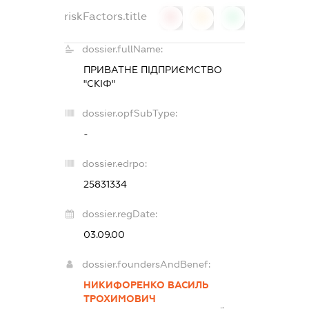
riskFactors.title
0
0
0
dossier.fullName:
ПРИВАТНЕ ПІДПРИЄМСТВО
"СКІФ"
dossier.opfSubType:
-
dossier.edrpo:
25831334
dossier.regDate:
03.09.00
dossier.foundersAndBenef:
НИКИФОРЕНКО ВАСИЛЬ
ТРОХИМОВИЧ