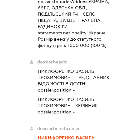
dossier.founderAddress
УКРАЇНА,
66110, ОДЕСЬКА ОБЛ.,
ПОДІЛЬСЬКИЙ Р-Н, СЕЛО
ПІЩАНА, ВУЛ.ЦЕНТРАЛЬНА,
БУДИНОК 117
statements.nationality:
Україна
Розмір внеску до статутного
фонду (грн.):
1 500 000
(100 %)
dossier.heads:
НИКИФОРЕНКО ВАСИЛЬ
ТРОХИМОВИЧ
-
ПРЕДСТАВНИК
ВІДОМОСТІ ВІДСУТНІ
dossier.position -
НИКИФОРЕНКО ВАСИЛЬ
ТРОХИМОВИЧ
-
КЕРІВНИК
dossier.position -
dossier.beneficiaries:
НИКИФОРЕНКО ВАСИЛЬ