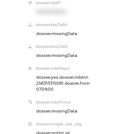
dossier.staff
XXXXXXXXXX
dossier.taxDebt
dossier.missingData
dossier.esvDebt
dossier.missingData
dossier.ndsPayer
dossier.yes
dossier.ndsInn
258313315081
dossier.from
07.09.00
dossier.ndsAnnul
dossier.missingData
dossier.single_tax_reg
dossier.notInList