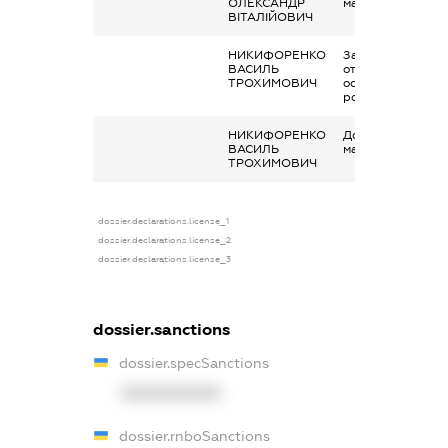
ОЛЕКСАНДР
майна в оренду
ВІТАЛІЙОВИЧ
НИКИФОРЕНКО
Заробітна плата
ВАСИЛЬ
отримана за
ТРОХИМОВИЧ
основним місцем
роботи
НИКИФОРЕНКО
Дохід від наданн
ВАСИЛЬ
майна в оренду
ТРОХИМОВИЧ
dossier.declarations.license_1
dossier.declarations.license_2
dossier.declarations.license_3
dossier.sanctions
dossier.specSanctions
XXXXXXXXXX
dossier.rnboSanctions