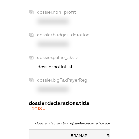
dossier.non_profit
XXXXXXXXXX
dossier.budget_dotation
XXXXXXXXXX
dossier.palne_akciz
dossier.notInList
dossier.bigTaxPayerReg
XXXXXXXXXX
dossier.declarations.title
2018
dossier.declarations.pepName
dossier.declarations.personName
dossier.declarati
БЛАМАР
Дохід від наданн