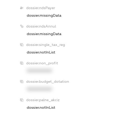
dossier.ndsPayer
dossier.missingData
dossier.ndsAnnul
dossier.missingData
dossier.single_tax_reg
dossier.notInList
dossier.non_profit
XXXXXXXXXX
dossier.budget_dotation
XXXXXXXXXX
dossier.palne_akciz
dossier.notInList