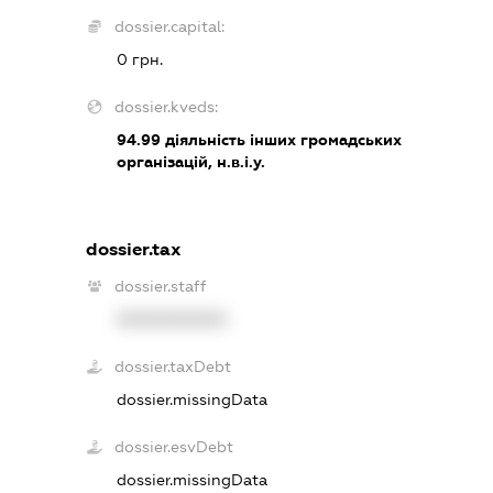
dossier.capital:
0 грн.
dossier.kveds:
94.99
діяльність інших громадських
організацій, н.в.і.у.
dossier.tax
dossier.staff
XXXXXXXXXX
dossier.taxDebt
dossier.missingData
dossier.esvDebt
dossier.missingData