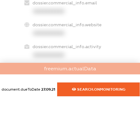
dossier.commercial_info.email
XXXXXXXXXX
dossier.commercial_info.website
XXXXXXXXXX
dossier.commercial_info.activity
XXXXXXXXXX
freemium.actualData
freemium.exampleText_1
freemium.exampleText_2
document.dueToDate
27.09.21
SEARCH.ONMONITORING
freemium.anonymousPerSearch2
FREEMIUM.DETAILS
FREEMIUM.REGISTER