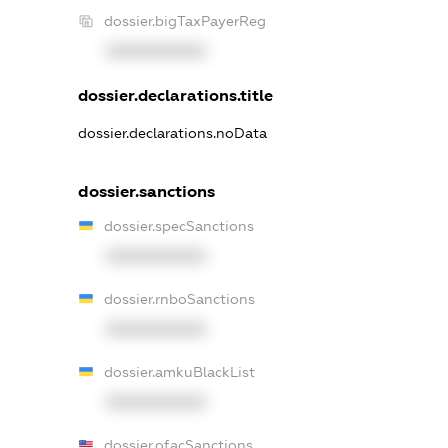
dossier.bigTaxPayerReg
XXXXXXXXXX
dossier.declarations.title
dossier.declarations.noData
dossier.sanctions
dossier.specSanctions
XXXXXXXXXX
dossier.rnboSanctions
XXXXXXXXXX
dossier.amkuBlackList
XXXXXXXXXX
dossier.ofacSanctions