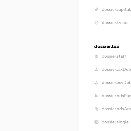
dossier.capital:
dossier.kveds:
dossier.tax
dossier.staff
dossier.taxDeb
dossier.esvDe
dossier.ndsPay
dossier.ndsAn
dossier.single