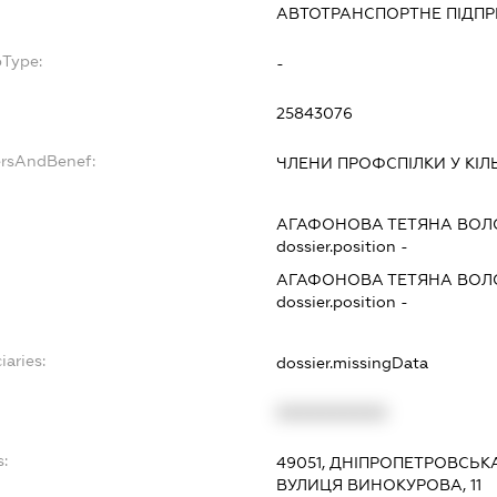
АВТОТРАНСПОРТНЕ ПІДПРИ
bType:
-
25843076
ersAndBenef:
ЧЛЕНИ ПРОФСПІЛКИ У КІЛ
АГАФОНОВА ТЕТЯНА ВОЛ
dossier.position -
АГАФОНОВА ТЕТЯНА ВОЛ
dossier.position -
iaries:
dossier.missingData
XXXXXXXXXX
s:
49051, ДНІПРОПЕТРОВСЬКА
ВУЛИЦЯ ВИНОКУРОВА, 11