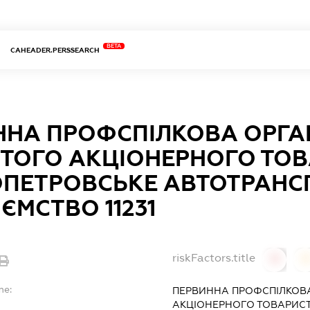
BETA
CAHEADER.PERSSEARCH
ННА ПРОФСПІЛКОВА ОРГА
ИТОГО АКЦІОНЕРНОГО ТО
ОПЕТРОВСЬКЕ АВТОТРАНС
ЄМСТВО 11231
riskFactors.title
0
0
me:
ПЕРВИННА ПРОФСПІЛКОВА
АКЦІОНЕРНОГО ТОВАРИС