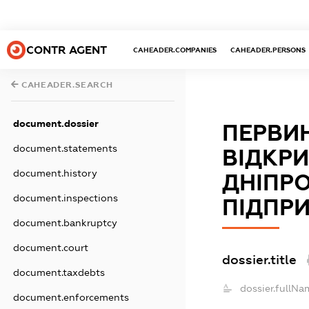
CONTR AGENT
CAHEADER.COMPANIES
CAHEADER.PERSONS
CAHEADER.SEARCH
document.dossier
ПЕРВИ
document.statements
ВІДКР
document.history
ДНІПР
document.inspections
ПІДПРИ
document.bankruptcy
document.court
dossier.title
document.taxdebts
dossier.fullNa
document.enforcements