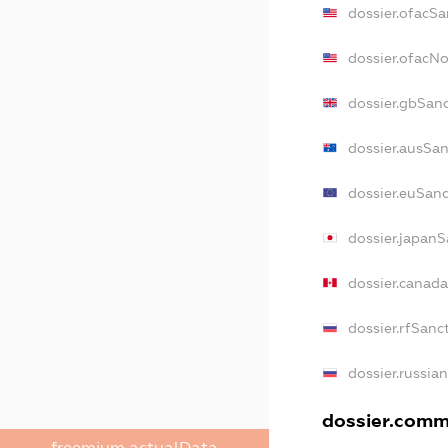
dossier.ofacSa
dossier.ofacN
dossier.gbSan
dossier.ausSa
dossier.euSan
dossier.japanS
dossier.canad
dossier.rfSanc
dossier.russia
dossier.comme
freemium.actualData