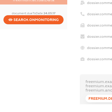
dossier.comme
document.dueToDate
24.03.17
dossier.comme
SEARCH.ONMONITORING
dossier.commer
dossier.commer
dossier.commer
dossier.commer
freemium.exa
freemium.ex
freemium.an
FREEMIUM.D