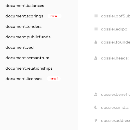
document.balances
document.scorings
new!
dossier.opfSu
document.tenders
dossier.edrpo:
document.publicfunds
dossier.found
document.ved
document.semantrum
dossier.heads:
document.relationships
document.licenses
new!
dossier.benefic
dossier.smida:
dossier.addres