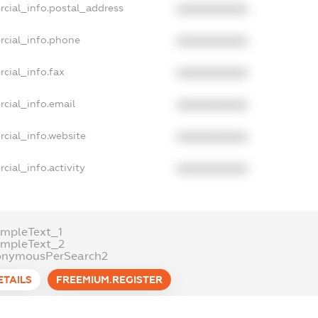
rcial_info.postal_address
XXXXXXXXXX
rcial_info.phone
XXXXXXXXXX
cial_info.fax
XXXXXXXXXX
cial_info.email
XXXXXXXXXX
cial_info.website
XXXXXXXXXX
cial_info.activity
XXXXXXXXXX
mpleText_1
ampleText_2
onymousPerSearch2
ETAILS
FREEMIUM.REGISTER