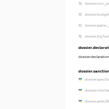
dossier.non_pr
dossier.budge
dossier.palne_
dossier.bigTa
dossier.declarat
dossier.declaratio
dossier.sanctio
dossier.specSa
dossier.rnboS
dossier.amkuB