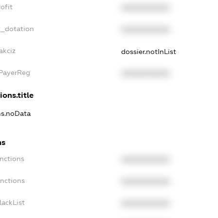
ofit
XXXXXXXXXX
t_dotation
XXXXXXXXXX
akciz
dossier.notInList
xPayerReg
XXXXXXXXXX
ions.title
ns.noData
ns
nctions
XXXXXXXXXX
anctions
XXXXXXXXXX
lackList
XXXXXXXXXX