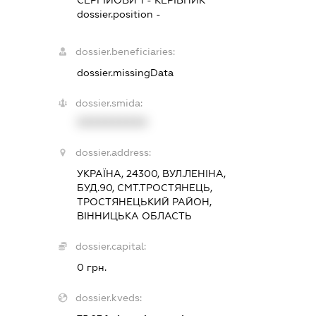
СЕРГІЙОВИЧ
-
КЕРІВНИК
dossier.position -
dossier.beneficiaries:
dossier.missingData
dossier.smida:
XXXXXXXXXX
dossier.address:
УКРАЇНА, 24300, ВУЛ.ЛЕНІНА,
БУД.90, СМТ.ТРОСТЯНЕЦЬ,
ТРОСТЯНЕЦЬКИЙ РАЙОН,
ВІННИЦЬКА ОБЛАСТЬ
dossier.capital:
0 грн.
dossier.kveds: