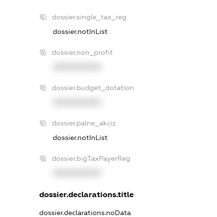
dossier.single_tax_reg
dossier.notInList
dossier.non_profit
XXXXXXXXXX
dossier.budget_dotation
XXXXXXXXXX
dossier.palne_akciz
dossier.notInList
dossier.bigTaxPayerReg
XXXXXXXXXX
dossier.declarations.title
dossier.declarations.noData