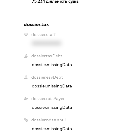
75.23.1
діяльність судів
dossier.tax
dossier.staff
XXXXXXXXXX
dossier.taxDebt
dossier.missingData
dossier.esvDebt
dossier.missingData
dossier.ndsPayer
dossier.missingData
dossier.ndsAnnul
dossier.missingData