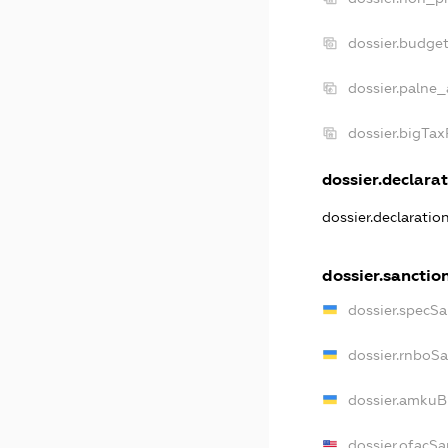
dossier.budge
dossier.palne_
dossier.bigTa
dossier.declarat
dossier.declaratio
dossier.sanctio
dossier.specSa
dossier.rnboS
dossier.amkuB
dossier.ofacSa