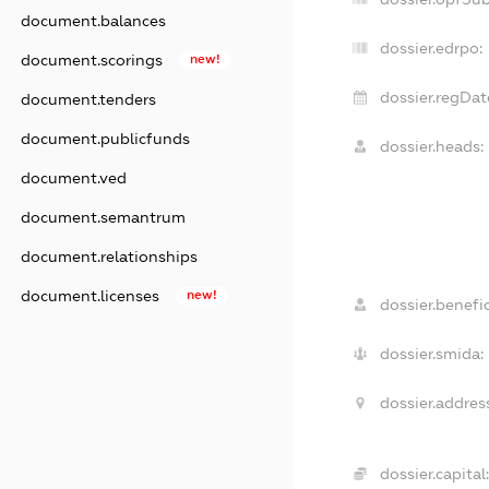
document.balances
dossier.edrpo:
document.scorings
new!
dossier.regDat
document.tenders
document.publicfunds
dossier.heads:
document.ved
document.semantrum
document.relationships
document.licenses
new!
dossier.benefic
dossier.smida:
dossier.address
dossier.capital: