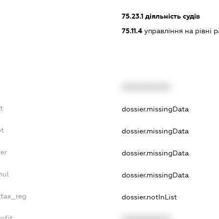
75.23.1
діяльність судів
75.11.4
управління на рівні ра
XXXXXXXXXX
t
dossier.missingData
bt
dossier.missingData
er
dossier.missingData
nul
dossier.missingData
_tax_reg
dossier.notInList
ofit