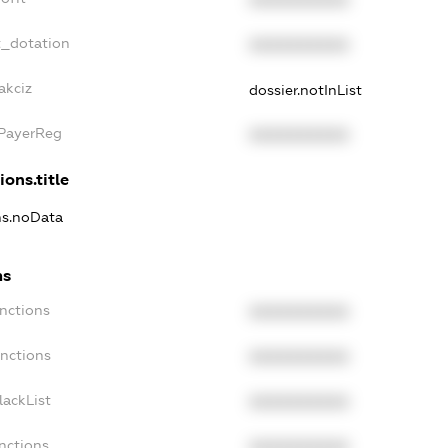
XXXXXXXXXX
t_dotation
XXXXXXXXXX
akciz
dossier.notInList
xPayerReg
XXXXXXXXXX
ions.title
ns.noData
ns
nctions
XXXXXXXXXX
anctions
XXXXXXXXXX
lackList
XXXXXXXXXX
nctions
XXXXXXXXXX