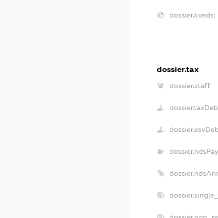
dossier.kveds:
dossier.tax
dossier.staff
dossier.taxDeb
dossier.esvDe
dossier.ndsPay
dossier.ndsAn
dossier.single
dossier.non_pr