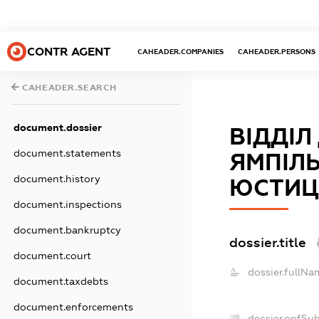
CONTR AGENT
CAHEADER.COMPANIES
CAHEADER.PERSONS
CAHEADER.SEARCH
document.dossier
ВІДДІ
document.statements
ЯМПІЛ
document.history
ЮСТИЦІ
document.inspections
document.bankruptcy
dossier.title
document.court
dossier.fullNa
document.taxdebts
document.enforcements
dossier.opfSu