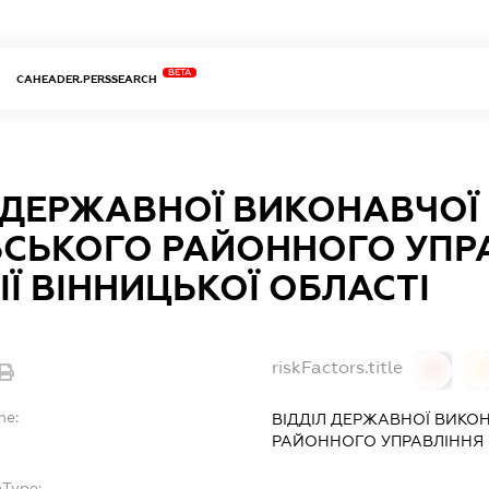
BETA
CAHEADER.PERSSEARCH
Л ДЕРЖАВНОЇ ВИКОНАВЧОЇ
ЬСЬКОГО РАЙОННОГО УПР
Ї ВІННИЦЬКОЇ ОБЛАСТІ
riskFactors.title
0
0
me:
ВІДДІЛ ДЕРЖАВНОЇ ВИКО
РАЙОННОГО УПРАВЛІННЯ 
bType: