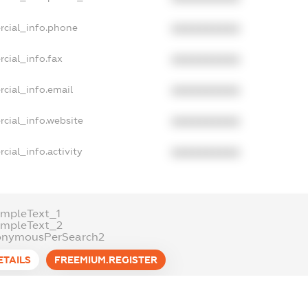
rcial_info.phone
XXXXXXXXXX
cial_info.fax
XXXXXXXXXX
cial_info.email
XXXXXXXXXX
cial_info.website
XXXXXXXXXX
cial_info.activity
XXXXXXXXXX
mpleText_1
ampleText_2
onymousPerSearch2
ETAILS
FREEMIUM.REGISTER