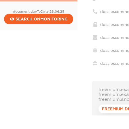
dossier.comme
document.dueToDate
28.06.25
SEARCH.ONMONITORING
dossier.commer
dossier.commer
dossier.commer
dossier.commer
freemium.exa
freemium.ex
freemium.an
FREEMIUM.D