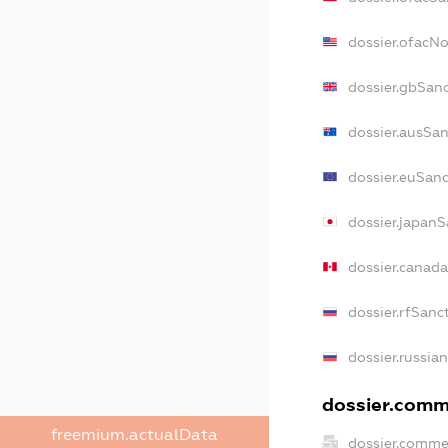
dossier.ofacN
dossier.gbSan
dossier.ausSan
dossier.euSanc
dossier.japanS
dossier.canad
dossier.rfSanc
dossier.russia
dossier.comme
freemium.actualData
dossier.comme