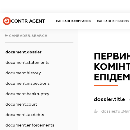
CONTR AGENT
CAHEADER.COMPANIES
CAHEADER.PERSONS
CAHEADER.SEARCH
document.dossier
ПЕРВИ
document.statements
КОМІНТ
document.history
ЕПІДЕМ
document.inspections
document.bankruptcy
dossier.title
document.court
dossier.fullNa
document.taxdebts
document.enforcements