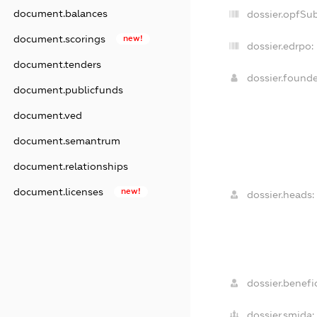
document.balances
dossier.opfSu
document.scorings
new!
dossier.edrpo:
document.tenders
dossier.found
document.publicfunds
document.ved
document.semantrum
document.relationships
document.licenses
new!
dossier.heads:
dossier.benefic
dossier.smida: