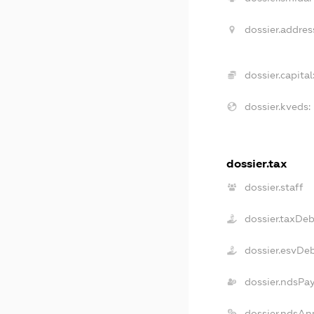
dossier.addres
dossier.capital
dossier.kveds:
dossier.tax
dossier.staff
dossier.taxDeb
dossier.esvDe
dossier.ndsPa
dossier.ndsAn