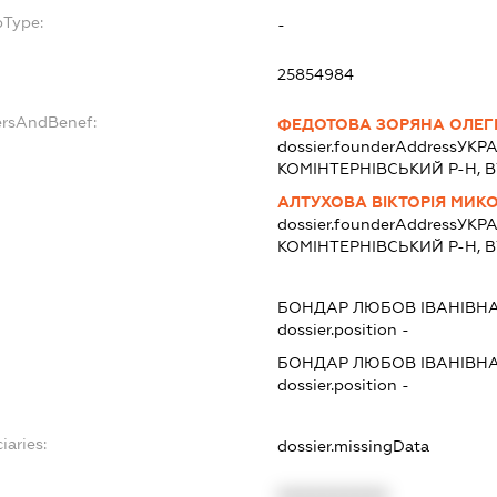
bType:
-
25854984
ersAndBenef:
ФЕДОТОВА ЗОРЯНА ОЛЕГ
dossier.founderAddress
УКРА
КОМІНТЕРНІВСЬКИЙ Р-Н, ВУЛ
АЛТУХОВА ВІКТОРІЯ МИК
dossier.founderAddress
УКРА
КОМІНТЕРНІВСЬКИЙ Р-Н, ВУЛ
БОНДАР ЛЮБОВ ІВАНІВН
dossier.position -
БОНДАР ЛЮБОВ ІВАНІВН
dossier.position -
iaries:
dossier.missingData
XXXXXXXXXX