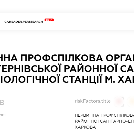
BETA
CAHEADER.PERSSEARCH
ННА ПРОФСПІЛКОВА ОРГА
ЕРНІВСЬКОЇ РАЙОННОЇ С
ІОЛОГІЧНОЇ СТАНЦІЇ М. Х
riskFactors.title
0
0
me:
ПЕРВИННА ПРОФСПІЛКОВА
РАЙОННОЇ САНІТАРНО-ЕПІ
ХАРКОВА