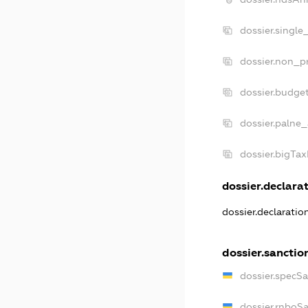
dossier.single
dossier.non_pr
dossier.budge
dossier.palne_
dossier.bigTa
dossier.declarat
dossier.declarati
dossier.sanctio
dossier.specS
dossier.rnboS