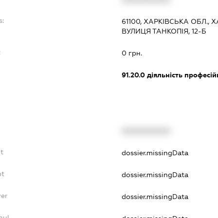
s:
61100, ХАРКІВСЬКА ОБЛ., 
ВУЛИЦЯ ТАНКОПІЯ, 12-Б
:
0 грн.
91.20.0
діяльність професій
XXXXXXXXXX
t
dossier.missingData
bt
dossier.missingData
yer
dossier.missingData
nul