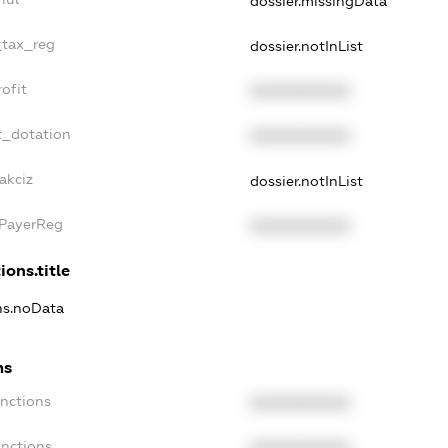
dossier.missingData
_tax_reg
dossier.notInList
ofit
XXXXXXXXXX
t_dotation
XXXXXXXXXX
akciz
dossier.notInList
xPayerReg
XXXXXXXXXX
ions.title
ons.noData
ns
anctions
XXXXXXXXXX
anctions