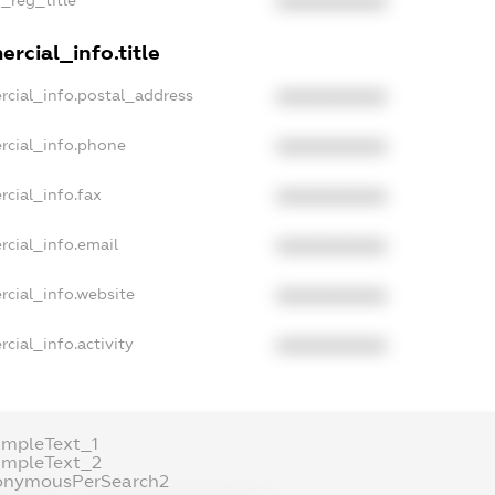
n_reg_title
XXXXXXXXXX
rcial_info.title
rcial_info.postal_address
XXXXXXXXXX
rcial_info.phone
XXXXXXXXXX
rcial_info.fax
XXXXXXXXXX
rcial_info.email
XXXXXXXXXX
rcial_info.website
XXXXXXXXXX
cial_info.activity
XXXXXXXXXX
ampleText_1
ampleText_2
onymousPerSearch2