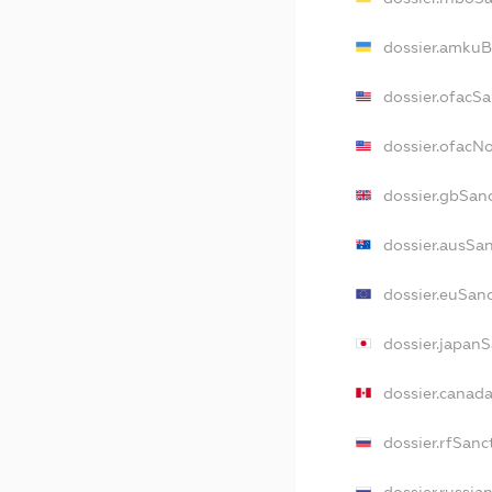
dossier.amkuB
dossier.ofacS
dossier.ofacN
dossier.gbSan
dossier.ausSa
dossier.euSan
dossier.japan
dossier.canad
dossier.rfSanc