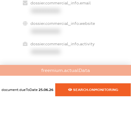
dossier.commercial_info.email
XXXXXXXXXX
dossier.commercial_info.website
XXXXXXXXXX
dossier.commercial_info.activity
XXXXXXXXXX
freemium.actualData
freemium.exampleText_1
freemium.exampleText_2
freemium.anonymousPerSearch2
document.dueToDate
25.06.26
SEARCH.ONMONITORING
FREEMIUM.DETAILS
FREEMIUM.REGISTER