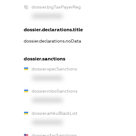
dossier.bigTaxPayerReg
XXXXXXXXXX
dossier.declarations.title
dossier.declarations.noData
dossier.sanctions
dossier.specSanctions
XXXXXXXXXX
dossier.rnboSanctions
XXXXXXXXXX
dossier.amkuBlackList
XXXXXXXXXX
dossier.ofacSanctions