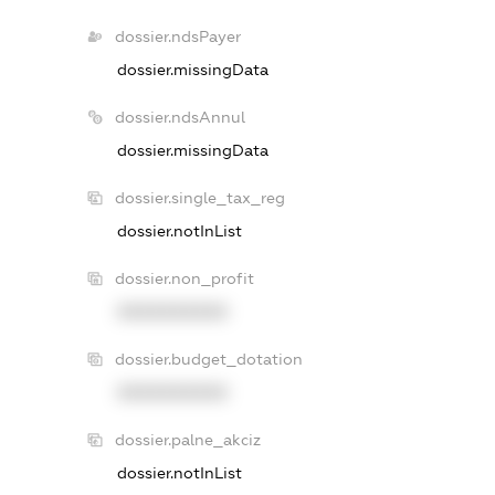
dossier.ndsPayer
dossier.missingData
dossier.ndsAnnul
dossier.missingData
dossier.single_tax_reg
dossier.notInList
dossier.non_profit
XXXXXXXXXX
dossier.budget_dotation
XXXXXXXXXX
dossier.palne_akciz
dossier.notInList