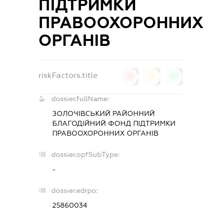
ПІДТРИМКИ
ПРАВООХОРОННИХ
ОРГАНІВ
riskFactors.title
0
0
0
dossier.fullName:
ЗОЛОЧІВСЬКИЙ РАЙОННИЙ
БЛАГОДІЙНИЙ ФОНД ПІДТРИМКИ
ПРАВООХОРОННИХ ОРГАНІВ
dossier.opfSubType:
-
dossier.edrpo:
25860034