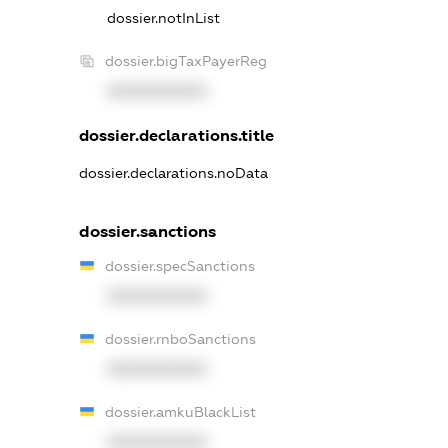
dossier.notInList
dossier.bigTaxPayerReg
XXXXXXXXXX
dossier.declarations.title
dossier.declarations.noData
dossier.sanctions
dossier.specSanctions
XXXXXXXXXX
dossier.rnboSanctions
XXXXXXXXXX
dossier.amkuBlackList
XXXXXXXXXX