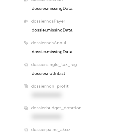
dossier.missingData
dossier.ndsPayer
dossier.missingData
dossier.ndsAnnul
dossier.missingData
dossier.single_tax_reg
dossier.notInList
dossier.non_profit
XXXXXXXXXX
dossier.budget_dotation
XXXXXXXXXX
dossier.palne_akciz