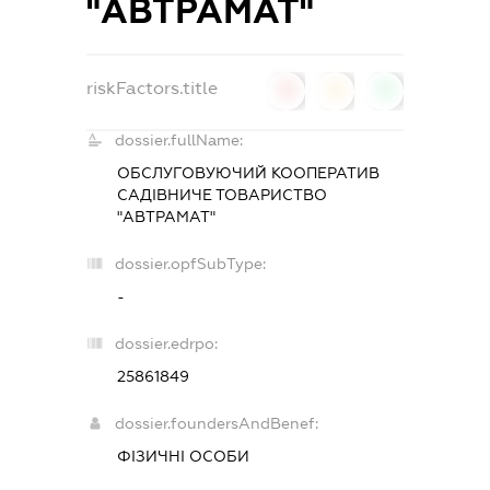
"АВТРАМАТ"
riskFactors.title
0
0
0
dossier.fullName:
ОБСЛУГОВУЮЧИЙ КООПЕРАТИВ
САДІВНИЧЕ ТОВАРИСТВО
"АВТРАМАТ"
dossier.opfSubType:
-
dossier.edrpo:
25861849
dossier.foundersAndBenef:
ФІЗИЧНІ ОСОБИ