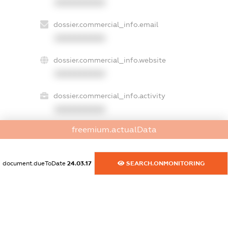
XXXXXXXXXX
dossier.commercial_info.email
XXXXXXXXXX
dossier.commercial_info.website
XXXXXXXXXX
dossier.commercial_info.activity
XXXXXXXXXX
freemium.actualData
freemium.exampleText_1
freemium.exampleText_2
document.dueToDate
24.03.17
SEARCH.ONMONITORING
freemium.anonymousPerSearch2
FREEMIUM.DETAILS
FREEMIUM.REGISTER