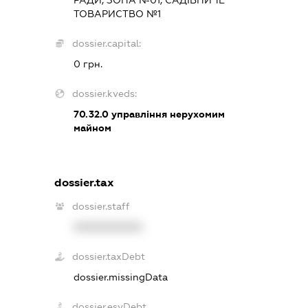
РАДИ, ЗОНА №01, САДІВНИЧЕ
ТОВАРИСТВО №1
dossier.capital:
0 грн.
dossier.kveds:
70.32.0
управління нерухомим
майном
dossier.tax
dossier.staff
XXXXXXXXXX
dossier.taxDebt
dossier.missingData
dossier.esvDebt