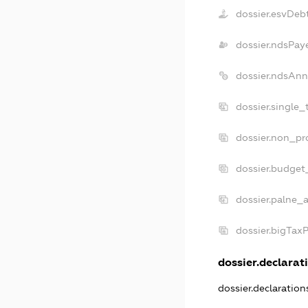
dossier.esvDeb
dossier.ndsPay
dossier.ndsAnn
dossier.single_
dossier.non_pro
dossier.budget
dossier.palne_a
dossier.bigTax
dossier.declarati
dossier.declaratio