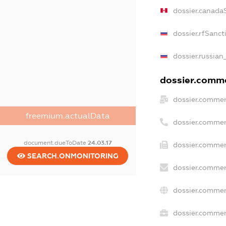
dossier.canada
dossier.rfSanct
dossier.russian
dossier.commer
dossier.commer
freemium.actualData
dossier.commer
document.dueToDate
24.03.17
dossier.commer
SEARCH.ONMONITORING
dossier.commer
dossier.commer
dossier.commerc