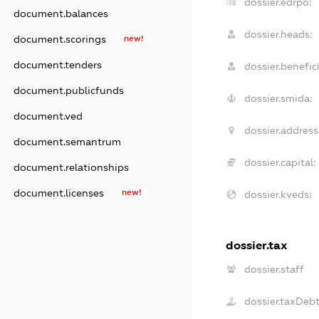
dossier.edrpo:
document.balances
dossier.heads:
document.scorings
new!
document.tenders
dossier.benefici
document.publicfunds
dossier.smida:
document.ved
dossier.address
document.semantrum
dossier.capital:
document.relationships
document.licenses
new!
dossier.kveds:
dossier.tax
dossier.staff
dossier.taxDeb