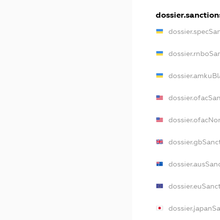
dossier.sanction
dossier.specSa
dossier.rnboSa
dossier.amkuBl
dossier.ofacSa
dossier.ofacN
dossier.gbSanc
dossier.ausSan
dossier.euSanc
dossier.japanS