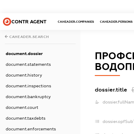
CONTR AGENT
CAHEADER.COMPANIES
CAHEADER.PERSONS
CAHEADER.SEARCH
ПРОФСП
document.dossier
ВОДОПР
document.statements
document.history
document.inspections
dossier.title
document.bankruptcy
dossier.fullNam
document.court
document.taxdebts
dossier.opfSub
document.enforcements