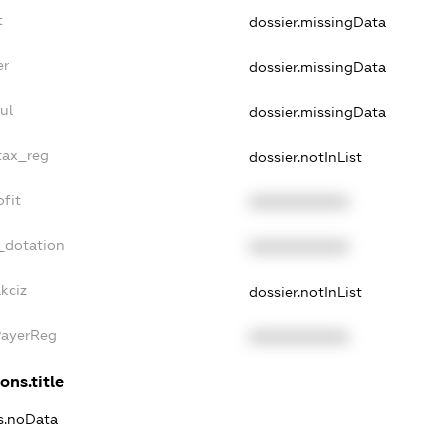
t
dossier.missingData
er
dossier.missingData
ul
dossier.missingData
tax_reg
dossier.notInList
fit
XXXXXXXXXX
_dotation
XXXXXXXXXX
kciz
dossier.notInList
PayerReg
XXXXXXXXXX
ons.title
ns.noData