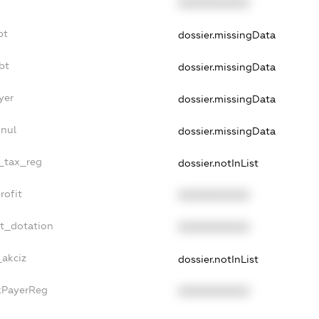
XXXXXXXXXX
bt
dossier.missingData
bt
dossier.missingData
yer
dossier.missingData
nnul
dossier.missingData
e_tax_reg
dossier.notInList
rofit
XXXXXXXXXX
et_dotation
XXXXXXXXXX
_akciz
dossier.notInList
axPayerReg
XXXXXXXXXX