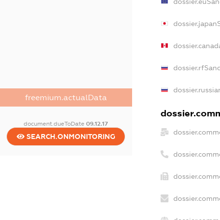
dossier.euSan
dossier.japan
dossier.canad
dossier.rfSan
dossier.russia
freemium.actualData
dossier.comme
document.dueToDate
09.12.17
dossier.comme
SEARCH.ONMONITORING
dossier.comm
dossier.comme
dossier.comme