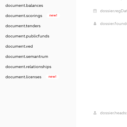
document.balances
dossier.regDat
document.scorings
new!
dossier.foun
document.tenders
document.publicfunds
document.ved
document.semantrum
document.relationships
document.licenses
new!
dossier.heads: