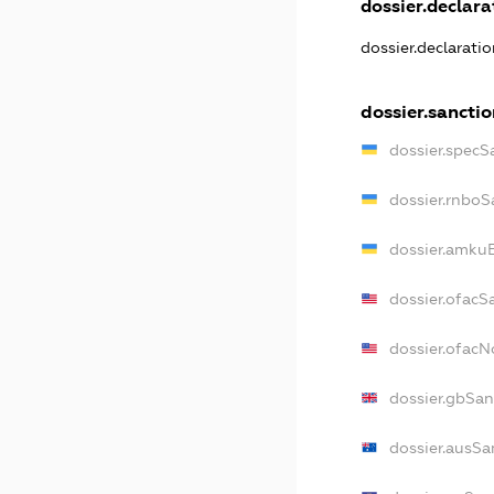
dossier.declarat
dossier.declarati
dossier.sanctio
dossier.specS
dossier.rnboS
dossier.amkuB
dossier.ofacS
dossier.ofac
dossier.gbSan
dossier.ausSa