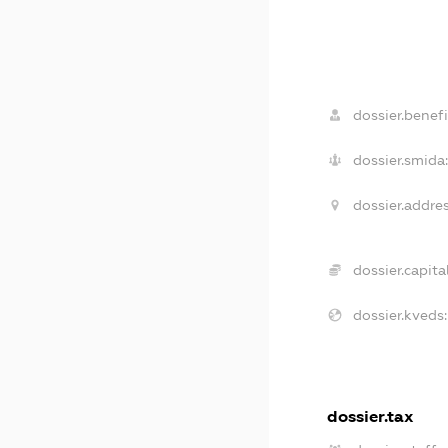
dossier.benefi
dossier.smida:
dossier.addres
dossier.capital
dossier.kveds:
dossier.tax