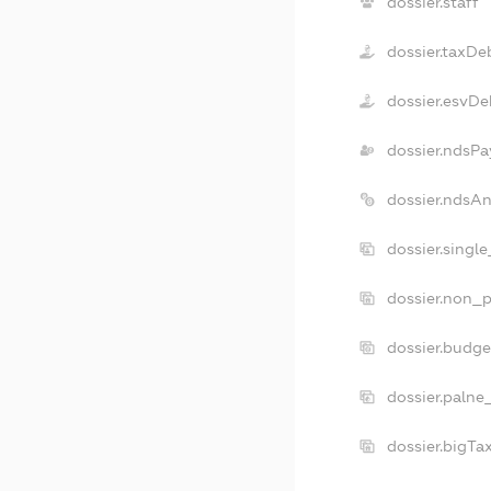
dossier.staff
dossier.taxDe
dossier.esvDe
dossier.ndsPa
dossier.ndsA
dossier.singl
dossier.non_p
dossier.budg
dossier.palne
dossier.bigT