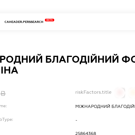
BETA
CAHEADER.PERSSEARCH
РОДНИЙ БЛАГОДІЙНИЙ ФО
ПІНА
riskFactors.title
0
ame:
МІЖНАРОДНИЙ БЛАГОДІЙН
bType:
-
25864368