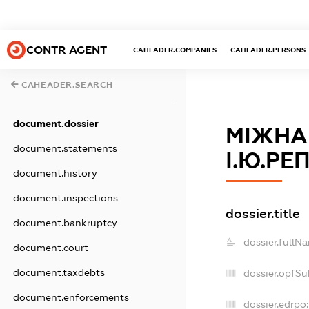
CONTR AGENT
CAHEADER.COMPANIES
CAHEADER.PERSONS
CAHEADER.SEARCH
document.dossier
МІЖНА
document.statements
І.Ю.РЕ
document.history
document.inspections
dossier.title
document.bankruptcy
dossier.fullN
document.court
document.taxdebts
dossier.opfSu
document.enforcements
dossier.edrpo: