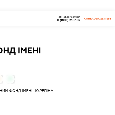
caHeader.contact
CAHEADER.GETTEST
0 (800) 210 102
НД ІМЕНІ
0
0
ИЙ ФОНД ІМЕНІ І.Ю.РЕПІНА