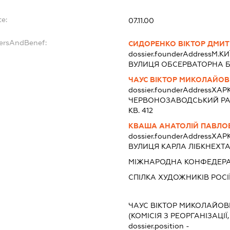
e:
07.11.00
dersAndBenef:
СИДОРЕНКО ВІКТОР ДМИ
dossier.founderAddress
М.КИ
ВУЛИЦЯ ОБСЕРВАТОРНА БУД
ЧАУС ВІКТОР МИКОЛАЙО
dossier.founderAddress
ХАРК
ЧЕРВОНОЗАВОДСЬКИЙ РАЙ
КВ. 412
КВАША АНАТОЛІЙ ПАВЛО
dossier.founderAddress
ХАРК
ВУЛИЦЯ КАРЛА ЛІБКНЕХТА Б
МІЖНАРОДНА КОНФЕДЕРА
СПІЛКА ХУДОЖНИКІВ РОСІ
ЧАУС ВІКТОР МИКОЛАЙО
(КОМІСІЯ З РЕОРГАНІЗАЦІЇ
dossier.position -