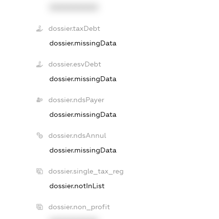
XXXXXXXXXX
dossier.taxDebt
dossier.missingData
dossier.esvDebt
dossier.missingData
dossier.ndsPayer
dossier.missingData
dossier.ndsAnnul
dossier.missingData
dossier.single_tax_reg
dossier.notInList
dossier.non_profit