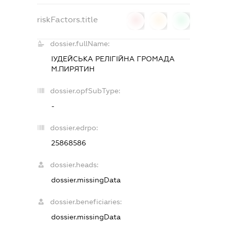
riskFactors.title
0
0
0
dossier.fullName:
ІУДЕЙСЬКА РЕЛІГІЙНА ГРОМАДА
М.ПИРЯТИН
dossier.opfSubType:
-
dossier.edrpo:
25868586
dossier.heads:
dossier.missingData
dossier.beneficiaries:
dossier.missingData