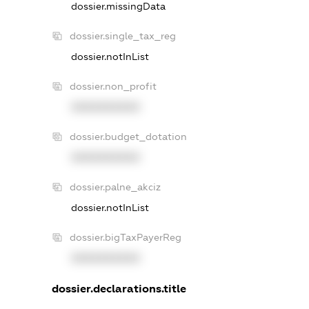
dossier.missingData
dossier.single_tax_reg
dossier.notInList
dossier.non_profit
XXXXXXXXXX
dossier.budget_dotation
XXXXXXXXXX
dossier.palne_akciz
dossier.notInList
dossier.bigTaxPayerReg
XXXXXXXXXX
dossier.declarations.title