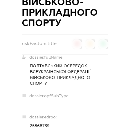
ВІЙСЬКОВО-
ПРИКЛАДНОГО
СПОРТУ
riskFactors.title
0
0
0
dossier.fullName:
ПОЛТАВСЬКИЙ ОСЕРЕДОК
ВСЕУКРАЇНСЬКОЇ ФЕДЕРАЦІЇ
ВІЙСЬКОВО-ПРИКЛАДНОГО
СПОРТУ
dossier.opfSubType:
-
dossier.edrpo:
25868739