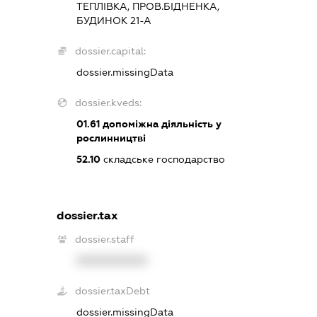
ТЕПЛІВКА, ПРОВ.БІДНЕНКА,
БУДИНОК 21-А
dossier.capital:
dossier.missingData
dossier.kveds:
01.61
допоміжна діяльність у
рослинництві
52.10
складське господарство
dossier.tax
dossier.staff
XXXXXXXXXX
dossier.taxDebt
dossier.missingData