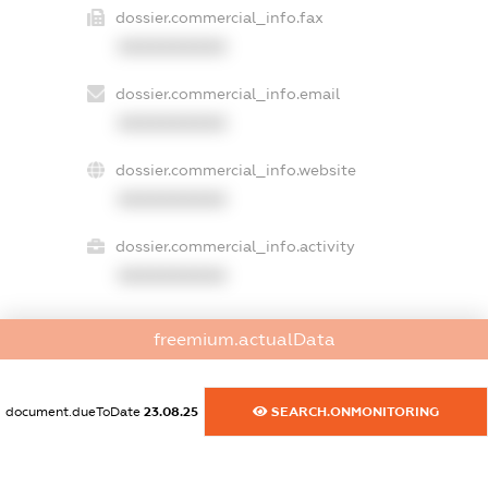
dossier.commercial_info.fax
XXXXXXXXXX
dossier.commercial_info.email
XXXXXXXXXX
dossier.commercial_info.website
XXXXXXXXXX
dossier.commercial_info.activity
XXXXXXXXXX
freemium.actualData
freemium.exampleText_1
freemium.exampleText_2
freemium.anonymousPerSearch2
document.dueToDate
23.08.25
SEARCH.ONMONITORING
FREEMIUM.DETAILS
FREEMIUM.REGISTER