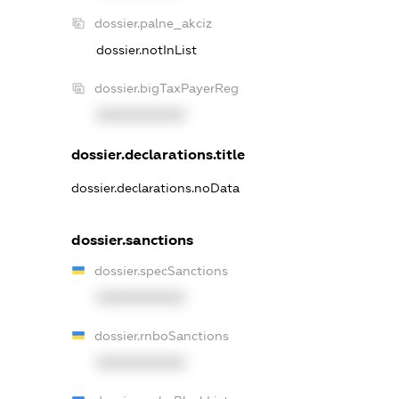
dossier.palne_akciz
dossier.notInList
dossier.bigTaxPayerReg
XXXXXXXXXX
dossier.declarations.title
dossier.declarations.noData
dossier.sanctions
dossier.specSanctions
XXXXXXXXXX
dossier.rnboSanctions
XXXXXXXXXX