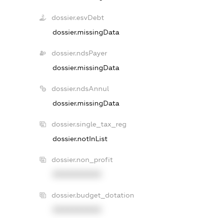
dossier.esvDebt
dossier.missingData
dossier.ndsPayer
dossier.missingData
dossier.ndsAnnul
dossier.missingData
dossier.single_tax_reg
dossier.notInList
dossier.non_profit
XXXXXXXXXX
dossier.budget_dotation
XXXXXXXXXX