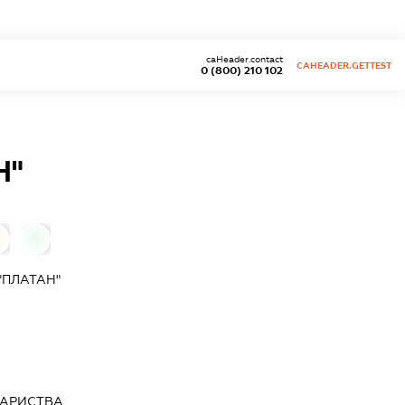
caHeader.contact
CAHEADER.GETTEST
0 (800) 210 102
Н"
0
"ПЛАТАН"
ВАРИСТВА