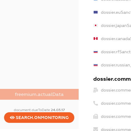
dossier.euSanc
dossier.japanS
dossier.canada
dossier.rfSanc
dossier.russian
dossier.comme
dossier.commer
freemium.actualData
dossier.commer
document.dueToDate
24.03.17
dossier.commer
SEARCH.ONMONITORING
dossier.commer