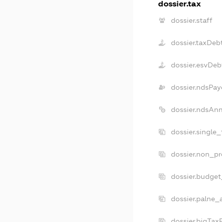
dossier.tax
dossier.staff
dossier.taxDeb
dossier.esvDeb
dossier.ndsPay
dossier.ndsAn
dossier.single
dossier.non_pr
dossier.budge
dossier.palne_
dossier.bigTa