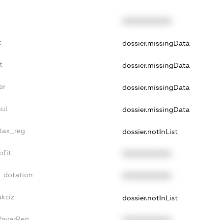
XXXXXXXXXX
t
dossier.missingData
t
dossier.missingData
er
dossier.missingData
nul
dossier.missingData
_tax_reg
dossier.notInList
ofit
XXXXXXXXXX
t_dotation
XXXXXXXXXX
akciz
dossier.notInList
xPayerReg