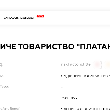
BETA
CAHEADER.PERSSEARCH
ИЧЕ ТОВАРИСТВО "ПЛАТА
riskFactors.title
0
0
me:
САДІВНИЧЕ ТОВАРИСТВО 
Type:
-
25869153
ersAndBenef:
ЧЛЕНИ САДІВНИЧОГО ТО