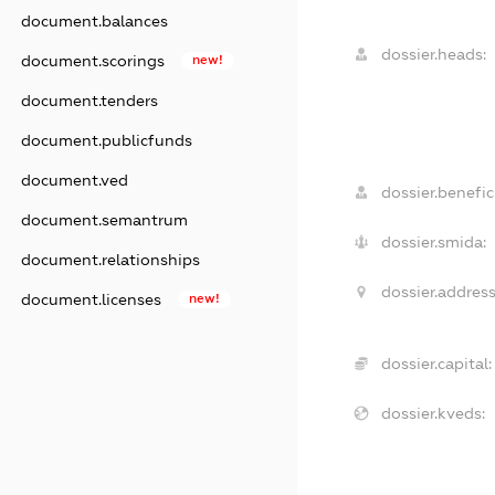
document.balances
dossier.heads:
document.scorings
new!
document.tenders
document.publicfunds
document.ved
dossier.benefici
document.semantrum
dossier.smida:
document.relationships
dossier.address
document.licenses
new!
dossier.capital:
dossier.kveds: