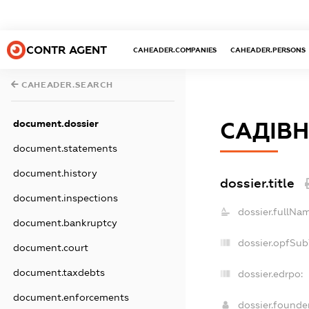
CONTR AGENT
CAHEADER.COMPANIES
CAHEADER.PERSONS
CAHEADER.SEARCH
document.dossier
САДІВН
document.statements
document.history
dossier.title
document.inspections
dossier.fullNa
document.bankruptcy
dossier.opfSub
document.court
document.taxdebts
dossier.edrpo:
document.enforcements
dossier.found