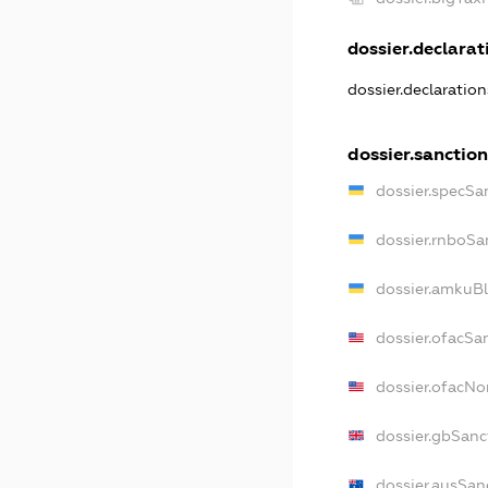
dossier.declarati
dossier.declaratio
dossier.sanction
dossier.specSa
dossier.rnboSa
dossier.amkuBl
dossier.ofacSa
dossier.ofacN
dossier.gbSanc
dossier.ausSan