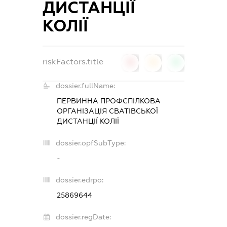
ДИСТАНЦІЇ
КОЛІЇ
riskFactors.title
0
0
0
dossier.fullName:
ПЕРВИННА ПРОФСПІЛКОВА
ОРГАНІЗАЦІЯ СВАТІВСЬКОЇ
ДИСТАНЦІЇ КОЛІЇ
dossier.opfSubType:
-
dossier.edrpo:
25869644
dossier.regDate: