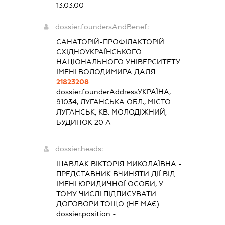
13.03.00
dossier.foundersAndBenef:
САНАТОРІЙ-ПРОФІЛАКТОРІЙ
СХІДНОУКРАЇНСЬКОГО
НАЦІОНАЛЬНОГО УНІВЕРСИТЕТУ
ІМЕНІ ВОЛОДИМИРА ДАЛЯ
21823208
dossier.founderAddress
УКРАЇНА,
91034, ЛУГАНСЬКА ОБЛ., МІСТО
ЛУГАНСЬК, КВ. МОЛОДІЖНИЙ,
БУДИНОК 20 А
dossier.heads:
ШАВЛАК ВІКТОРІЯ МИКОЛАЇВНА
-
ПРЕДСТАВНИК
ВЧИНЯТИ ДІЇ ВІД
ІМЕНІ ЮРИДИЧНОЇ ОСОБИ, У
ТОМУ ЧИСЛІ ПІДПИСУВАТИ
ДОГОВОРИ ТОЩО (НЕ МАЄ)
dossier.position -