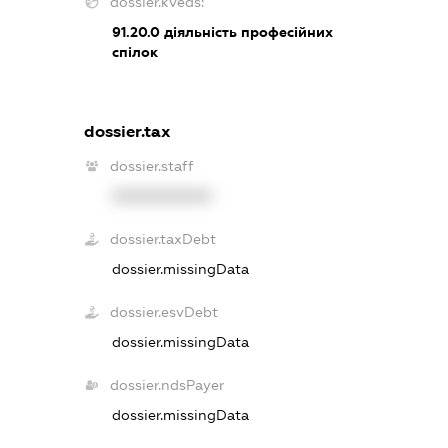
dossier.kveds:
91.20.0
діяльність професійних
спілок
dossier.tax
dossier.staff
XXXXXXXXXX
dossier.taxDebt
dossier.missingData
dossier.esvDebt
dossier.missingData
dossier.ndsPayer
dossier.missingData