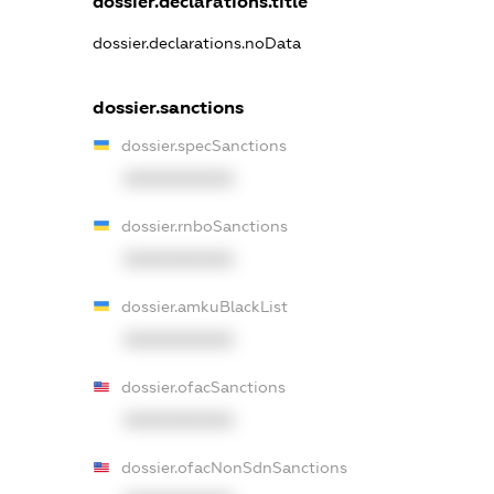
dossier.declarations.title
dossier.declarations.noData
dossier.sanctions
dossier.specSanctions
XXXXXXXXXX
dossier.rnboSanctions
XXXXXXXXXX
dossier.amkuBlackList
XXXXXXXXXX
dossier.ofacSanctions
XXXXXXXXXX
dossier.ofacNonSdnSanctions