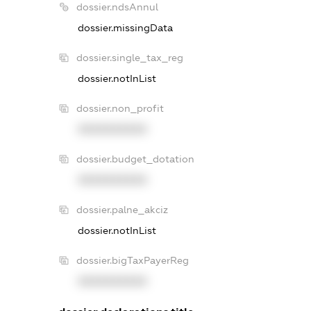
dossier.ndsAnnul
dossier.missingData
dossier.single_tax_reg
dossier.notInList
dossier.non_profit
XXXXXXXXXX
dossier.budget_dotation
XXXXXXXXXX
dossier.palne_akciz
dossier.notInList
dossier.bigTaxPayerReg
XXXXXXXXXX