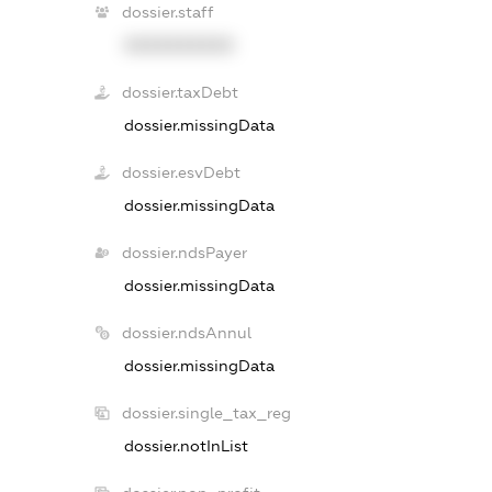
dossier.staff
XXXXXXXXXX
dossier.taxDebt
dossier.missingData
dossier.esvDebt
dossier.missingData
dossier.ndsPayer
dossier.missingData
dossier.ndsAnnul
dossier.missingData
dossier.single_tax_reg
dossier.notInList