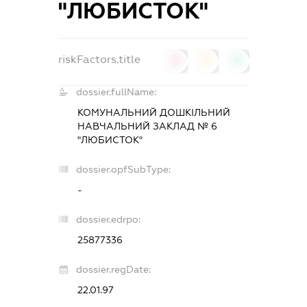
"ЛЮБИСТОК"
riskFactors.title
0
0
0
dossier.fullName:
КОМУНАЛЬНИЙ ДОШКІЛЬНИЙ
НАВЧАЛЬНИЙ ЗАКЛАД № 6
"ЛЮБИСТОК"
dossier.opfSubType:
-
dossier.edrpo:
25877336
dossier.regDate:
22.01.97