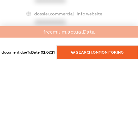
XXXXXXXXXX
dossier.commercial_info.website
XXXXXXXXXX
freemium.actualData
dossier.commercial_info.activity
XXXXXXXXXX
document.dueToDate
02.07.21
SEARCH.ONMONITORING
freemium.exampleText_1
freemium.exampleText_2
freemium.anonymousPerSearch2
FREEMIUM.DETAILS
FREEMIUM.REGISTER