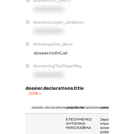
dossier.non_profit
XXXXXXXXXX
dossier.budget_dotation
XXXXXXXXXX
dossier.palne_akciz
dossier.notInList
dossier.bigTaxPayerReg
XXXXXXXXXX
dossier.declarations.title
2018
dossier.declarations.pepName
dossier.declarations.personName
dossier.declaration
КЛЕСНІЧЕНКО
Заробітна плата
АНТОНІНА
отримана за
МИКОЛАЇВНА
основним місцем
роботи