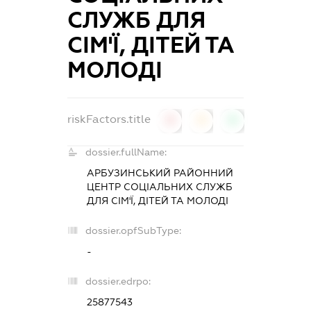
СЛУЖБ ДЛЯ
СІМ'Ї, ДІТЕЙ ТА
МОЛОДІ
riskFactors.title
0
0
0
dossier.fullName:
АРБУЗИНСЬКИЙ РАЙОННИЙ
ЦЕНТР СОЦІАЛЬНИХ СЛУЖБ
ДЛЯ СІМ'Ї, ДІТЕЙ ТА МОЛОДІ
dossier.opfSubType:
-
dossier.edrpo:
25877543