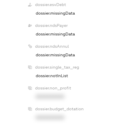
dossier.esvDebt
dossier.missingData
dossier.ndsPayer
dossier.missingData
dossier.ndsAnnul
dossier.missingData
dossier.single_tax_reg
dossier.notInList
dossier.non_profit
XXXXXXXXXX
dossier.budget_dotation
XXXXXXXXXX