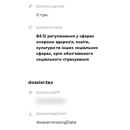
dossier.capital:
0 грн.
dossier.kveds:
84.12
регулювання у сферах
охорони здоров'я, освіти,
культури та інших соціальних
сферах, крім обов'язкового
соціального страхування
dossier.tax
dossier.staff
XXXXXXXXXX
dossier.taxDebt
dossier.missingData