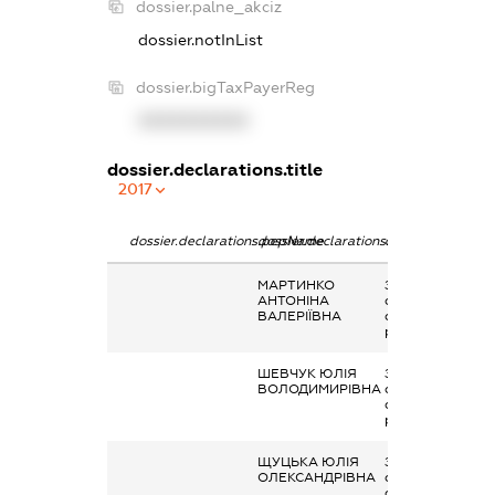
dossier.palne_akciz
dossier.notInList
dossier.bigTaxPayerReg
XXXXXXXXXX
dossier.declarations.title
2017
dossier.declarations.pepName
dossier.declarations.personName
dossier.declarati
МАРТИНКО
Заробітна плата
АНТОНІНА
отримана за
ВАЛЕРІЇВНА
основним місцем
роботи
ШЕВЧУК ЮЛІЯ
Заробітна плата
ВОЛОДИМИРІВНА
отримана за
основним місцем
роботи
ЩУЦЬКА ЮЛІЯ
Заробітна плата
ОЛЕКСАНДРІВНА
отримана за
основним місцем