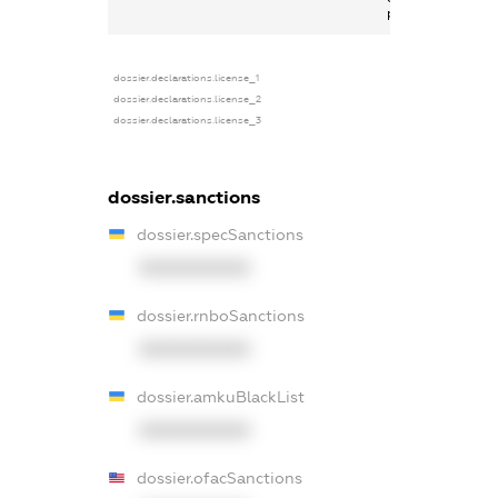
роботи
dossier.declarations.license_1
dossier.declarations.license_2
dossier.declarations.license_3
dossier.sanctions
dossier.specSanctions
XXXXXXXXXX
dossier.rnboSanctions
XXXXXXXXXX
dossier.amkuBlackList
XXXXXXXXXX
dossier.ofacSanctions