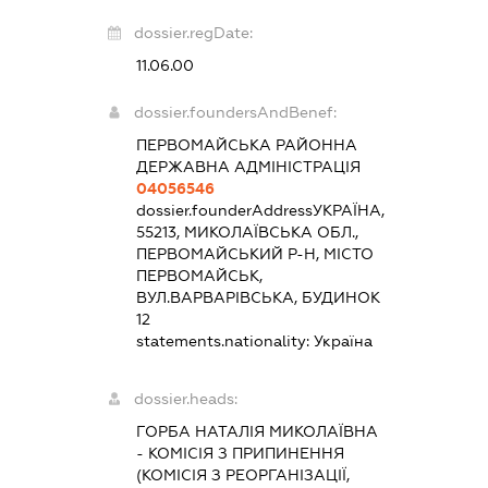
dossier.regDate:
11.06.00
dossier.foundersAndBenef:
ПЕРВОМАЙСЬКА РАЙОННА
ДЕРЖАВНА АДМІНІСТРАЦІЯ
04056546
dossier.founderAddress
УКРАЇНА,
55213, МИКОЛАЇВСЬКА ОБЛ.,
ПЕРВОМАЙСЬКИЙ Р-Н, МІСТО
ПЕРВОМАЙСЬК,
ВУЛ.ВАРВАРІВСЬКА, БУДИНОК
12
statements.nationality:
Україна
dossier.heads:
ГОРБА НАТАЛІЯ МИКОЛАЇВНА
-
КОМІСІЯ З ПРИПИНЕННЯ
(КОМІСІЯ З РЕОРГАНІЗАЦІЇ,