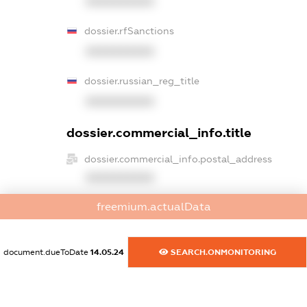
XXXXXXXXXX
dossier.rfSanctions
XXXXXXXXXX
dossier.russian_reg_title
XXXXXXXXXX
dossier.commercial_info.title
dossier.commercial_info.postal_address
XXXXXXXXXX
freemium.actualData
dossier.commercial_info.phone
XXXXXXXXXX
document.dueToDate
14.05.24
SEARCH.ONMONITORING
dossier.commercial_info.fax
XXXXXXXXXX
dossier.commercial_info.email