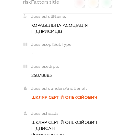
riskFactors.title
0
0
0
dossier.fullName:
КОРАБЕЛЬНА АСОЦІАЦІЯ
ПІДПРИЄМЦІВ
dossier.opfSubType:
-
dossier.edrpo:
25878883
dossier.foundersAndBenef:
ШКЛЯР СЕРГІЙ ОЛЕКСІЙОВИЧ
dossier.heads:
ШКЛЯР СЕРГІЙ ОЛЕКСІЙОВИЧ
-
ПІДПИСАНТ
dossier.position -