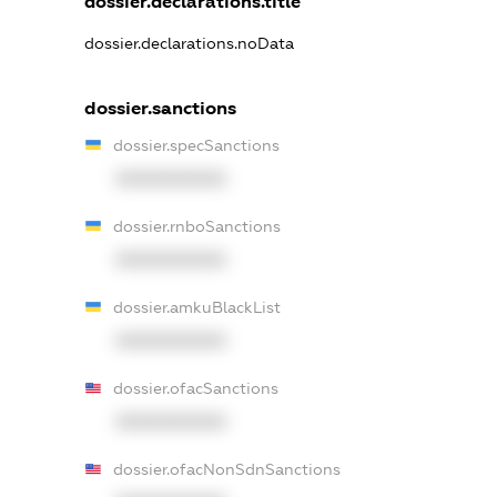
dossier.declarations.title
dossier.declarations.noData
dossier.sanctions
dossier.specSanctions
XXXXXXXXXX
dossier.rnboSanctions
XXXXXXXXXX
dossier.amkuBlackList
XXXXXXXXXX
dossier.ofacSanctions
XXXXXXXXXX
dossier.ofacNonSdnSanctions