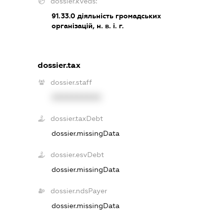
dossier.kveds:
91.33.0
діяльність громадських
організацій, н. в. і. г.
dossier.tax
dossier.staff
XXXXXXXXXX
dossier.taxDebt
dossier.missingData
dossier.esvDebt
dossier.missingData
dossier.ndsPayer
dossier.missingData