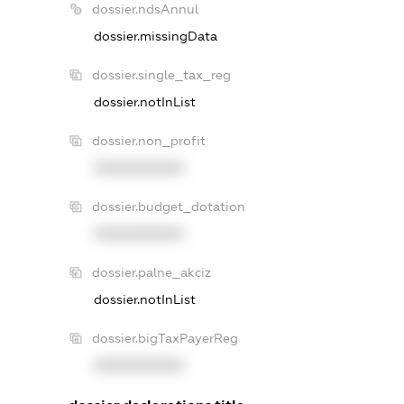
dossier.ndsAnnul
dossier.missingData
dossier.single_tax_reg
dossier.notInList
dossier.non_profit
XXXXXXXXXX
dossier.budget_dotation
XXXXXXXXXX
dossier.palne_akciz
dossier.notInList
dossier.bigTaxPayerReg
XXXXXXXXXX