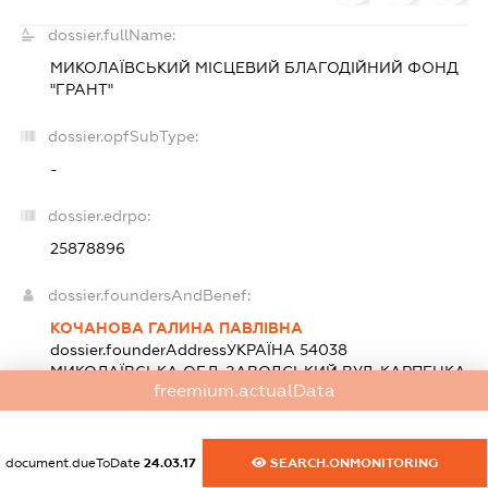
dossier.fullName:
МИКОЛАЇВСЬКИЙ МІСЦЕВИЙ БЛАГОДІЙНИЙ ФОНД
"ГРАНТ"
dossier.opfSubType:
-
dossier.edrpo:
25878896
dossier.foundersAndBenef:
КОЧАНОВА ГАЛИНА ПАВЛІВНА
dossier.founderAddress
УКРАЇНА 54038
МИКОЛАЇВСЬКА ОБЛ. ЗАВОДСЬКИЙ ВУЛ. КАРПЕНКА
freemium.actualData
БУД. 12 -В КВ. 38
МАРКОВ ВАСИЛЬ ОЛЕКСАНДРОВИЧ
dossier.founderAddress
УКРАЇНА, 54015,
document.dueToDate
24.03.17
SEARCH.ONMONITORING
МИКОЛАЇВСЬКА ОБЛАСТЬ, М.МИКОЛАЇВ,