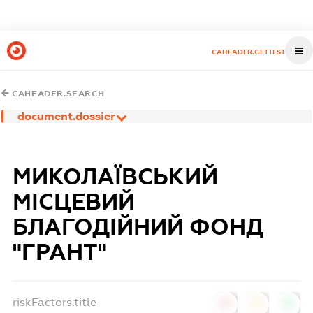
CAHEADER.GETTEST
CAHEADER.SEARCH
document.dossier
МИКОЛАЇВСЬКИЙ
МІСЦЕВИЙ
БЛАГОДІЙНИЙ ФОНД
"ГРАНТ"
riskFactors.title
0
0
0