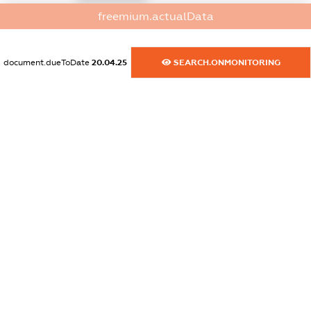
freemium.actualData
dossier.commercial_info.activity
XXXXXXXXXX
document.dueToDate
20.04.25
SEARCH.ONMONITORING
freemium.exampleText_1
freemium.exampleText_2
freemium.anonymousPerSearch2
FREEMIUM.DETAILS
FREEMIUM.REGISTER