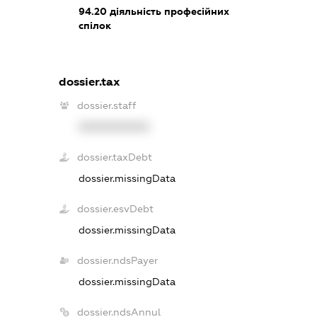
94.20
діяльність професійних
спілок
dossier.tax
dossier.staff
XXXXXXXXXX
dossier.taxDebt
dossier.missingData
dossier.esvDebt
dossier.missingData
dossier.ndsPayer
dossier.missingData
dossier.ndsAnnul