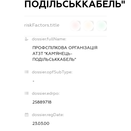
ПОДІЛЬСЬККАБЕЛЬ"
riskFactors.title
0
0
0
dossier.fullName:
ПРОФСПІЛКОВА ОРГАНІЗАЦІЯ
АТЗТ "КАМ'ЯНЕЦЬ-
ПОДІЛЬСЬККАБЕЛЬ"
dossier.opfSubType:
-
dossier.edrpo:
25889718
dossier.regDate:
23.03.00