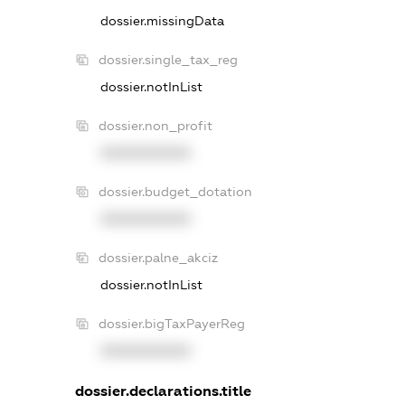
dossier.missingData
dossier.single_tax_reg
dossier.notInList
dossier.non_profit
XXXXXXXXXX
dossier.budget_dotation
XXXXXXXXXX
dossier.palne_akciz
dossier.notInList
dossier.bigTaxPayerReg
XXXXXXXXXX
dossier.declarations.title