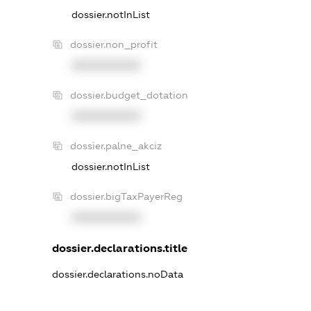
dossier.notInList
dossier.non_profit
XXXXXXXXXX
dossier.budget_dotation
XXXXXXXXXX
dossier.palne_akciz
dossier.notInList
dossier.bigTaxPayerReg
XXXXXXXXXX
dossier.declarations.title
dossier.declarations.noData