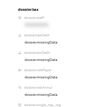
dossier.tax
dossier.staff
XXXXXXXXXX
dossier.taxDebt
dossier.missingData
dossier.esvDebt
dossier.missingData
dossier.ndsPayer
dossier.missingData
dossier.ndsAnnul
dossier.missingData
dossier.single_tax_reg