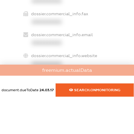
XXXXXXXXXX
dossier.commercial_info.fax
XXXXXXXXXX
dossier.commercial_info.email
XXXXXXXXXX
dossier.commercial_info.website
XXXXXXXXXX
freemium.actualData
dossier.commercial_info.activity
XXXXXXXXXX
document.dueToDate
24.03.17
SEARCH.ONMONITORING
freemium.exampleText_1
freemium.exampleText_2
freemium.anonymousPerSearch2
FREEMIUM.DETAILS