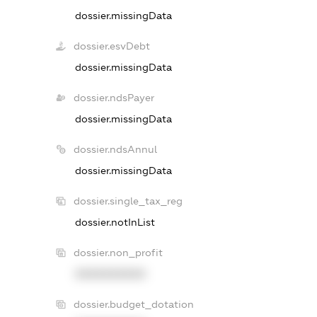
dossier.missingData
dossier.esvDebt
dossier.missingData
dossier.ndsPayer
dossier.missingData
dossier.ndsAnnul
dossier.missingData
dossier.single_tax_reg
dossier.notInList
dossier.non_profit
XXXXXXXXXX
dossier.budget_dotation