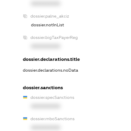
XXXXXXXXXX
dossier.palne_akciz
dossier.notInList
dossier.bigTaxPayerReg
XXXXXXXXXX
dossier.declarations.title
dossier.declarations.noData
dossier.sanctions
dossier.specSanctions
XXXXXXXXXX
dossier.rnboSanctions
XXXXXXXXXX