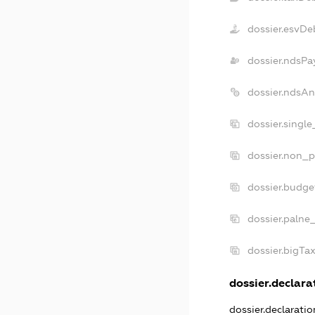
dossier.esvDe
dossier.ndsPa
dossier.ndsAn
dossier.singl
dossier.non_p
dossier.budge
dossier.palne
dossier.bigTa
dossier.declarat
dossier.declarati