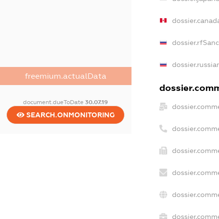
dossier.canad
dossier.rfSan
dossier.russia
freemium.actualData
dossier.comme
document.dueToDate
30.07.19
dossier.comme
SEARCH.ONMONITORING
dossier.comme
dossier.comme
dossier.comme
dossier.comme
dossier.commer