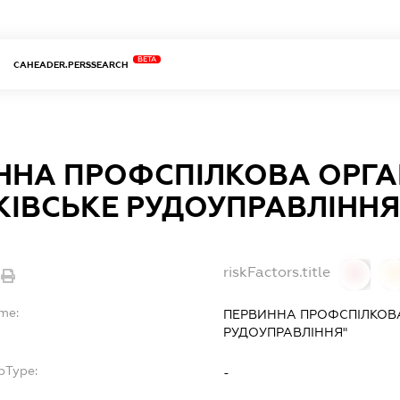
BETA
CAHEADER.PERSSEARCH
ННА ПРОФСПІЛКОВА ОРГАН
КІВСЬКЕ РУДОУПРАВЛІННЯ
riskFactors.title
0
me:
ПЕРВИННА ПРОФСПІЛКОВА
РУДОУПРАВЛІННЯ"
bType:
-