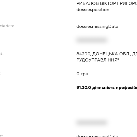
РИБАЛОВ ВІКТОР ГРИГОР
dossier.position -
iaries:
dossier.missingData
XXXXXXXXXX
s:
84200, ДОНЕЦЬКА ОБЛ., Д
РУДОУПРАВЛІННЯ"
:
0 грн.
91.20.0
діяльність професій
XXXXXXXXXX
bt
dossier.missingData