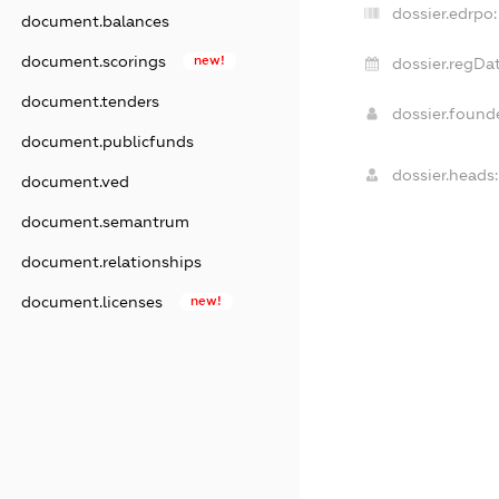
dossier.edrpo:
document.balances
document.scorings
new!
dossier.regDat
document.tenders
dossier.foun
document.publicfunds
dossier.heads:
document.ved
document.semantrum
document.relationships
document.licenses
new!