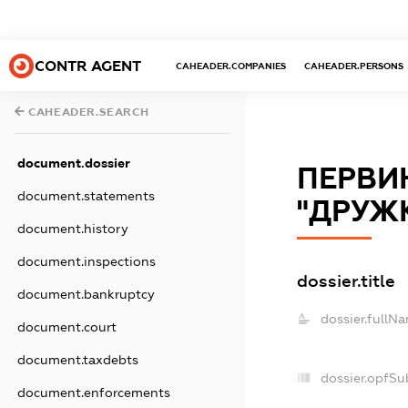
CONTR AGENT
CAHEADER.COMPANIES
CAHEADER.PERSONS
CAHEADER.SEARCH
document.dossier
ПЕРВИ
document.statements
"ДРУЖ
document.history
document.inspections
dossier.title
document.bankruptcy
dossier.fullNa
document.court
document.taxdebts
dossier.opfSu
document.enforcements