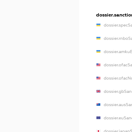
dossier.sanctio
dossier.specS
dossier.rnboS
dossier.amkuB
dossier.ofacS
dossier.ofac
dossier.gbSan
dossier.ausSa
dossier.euSan
dossier.japan