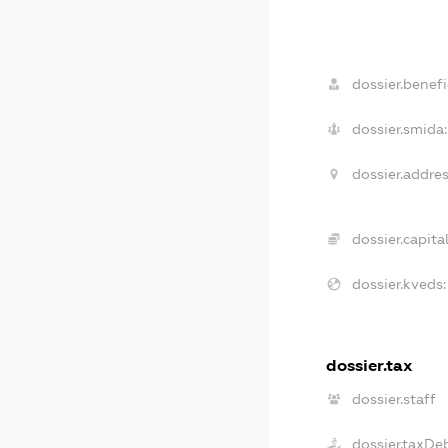
dossier.benefic
dossier.smida:
dossier.addres
dossier.capital
dossier.kveds:
dossier.tax
dossier.staff
dossier.taxDe