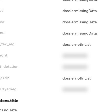
bt
dossier.missingData
yer
dossier.missingData
nul
dossier.missingData
e_tax_reg
dossier.notInList
rofit
XXXXXXXXXX
t_dotation
XXXXXXXXXX
_akciz
dossier.notInList
xPayerReg
XXXXXXXXXX
ions.title
ons.noData