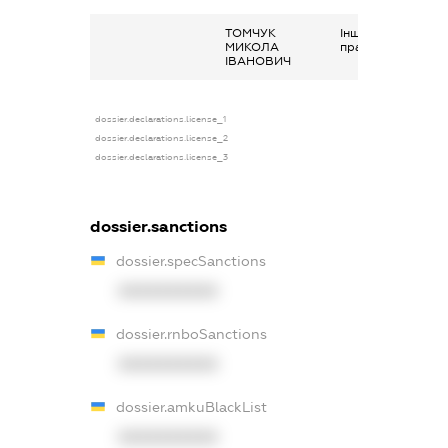
ТОМЧУК
Інше, Наукові
МИКОЛА
праці
ІВАНОВИЧ
dossier.declarations.license_1
dossier.declarations.license_2
dossier.declarations.license_3
dossier.sanctions
dossier.specSanctions
XXXXXXXXXX
dossier.rnboSanctions
XXXXXXXXXX
dossier.amkuBlackList
XXXXXXXXXX