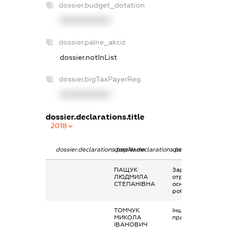
dossier.budget_dotation
XXXXXXXXXX
dossier.palne_akciz
dossier.notInList
dossier.bigTaxPayerReg
XXXXXXXXXX
dossier.declarations.title
2018
dossier.declarations.pepName
dossier.declarations.personName
dossier.declaratio
ПАЩУК
Заробітна плата
ЛЮДМИЛА
отримана за
СТЕПАНІВНА
основним місцем
роботи
ТОМЧУК
Інше, Наукові
МИКОЛА
праці
ІВАНОВИЧ