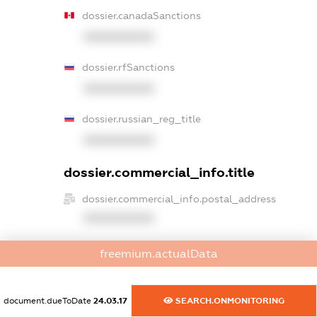
dossier.canadaSanctions
XXXXXXXXXX
dossier.rfSanctions
XXXXXXXXXX
dossier.russian_reg_title
XXXXXXXXXX
dossier.commercial_info.title
dossier.commercial_info.postal_address
XXXXXXXXXX
dossier.commercial_info.phone
freemium.actualData
XXXXXXXXXX
dossier.commercial_info.fax
document.dueToDate
24.03.17
SEARCH.ONMONITORING