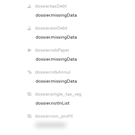
dossier.taxDebt
dossier.missingData
dossier.esvDebt
dossier.missingData
dossier.ndsPayer
dossier.missingData
dossier.ndsAnnul
dossier.missingData
dossier.single_tax_reg
dossier.notInList
dossier.non_profit
XXXXXXXXXX