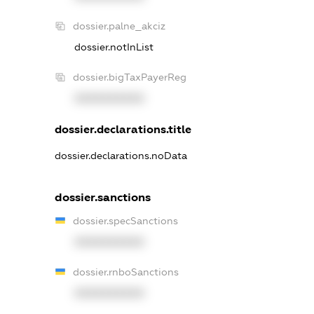
dossier.palne_akciz
dossier.notInList
dossier.bigTaxPayerReg
XXXXXXXXXX
dossier.declarations.title
dossier.declarations.noData
dossier.sanctions
dossier.specSanctions
XXXXXXXXXX
dossier.rnboSanctions
XXXXXXXXXX