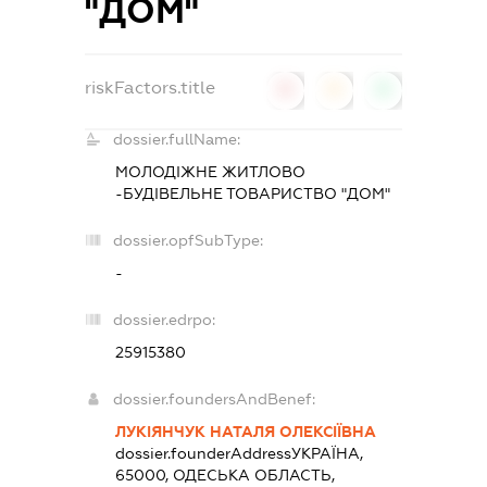
"ДОМ"
riskFactors.title
0
0
0
dossier.fullName:
МОЛОДІЖНЕ ЖИТЛОВО
-БУДІВЕЛЬНЕ ТОВАРИСТВО "ДОМ"
dossier.opfSubType:
-
dossier.edrpo:
25915380
dossier.foundersAndBenef:
ЛУКІЯНЧУК НАТАЛЯ ОЛЕКСІЇВНА
dossier.founderAddress
УКРАЇНА,
65000, ОДЕСЬКА ОБЛАСТЬ,