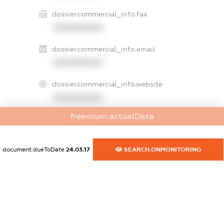
dossier.commercial_info.fax
XXXXXXXXXX
dossier.commercial_info.email
XXXXXXXXXX
dossier.commercial_info.website
XXXXXXXXXX
freemium.actualData
dossier.commercial_info.activity
XXXXXXXXXX
document.dueToDate
24.03.17
SEARCH.ONMONITORING
freemium.exampleText_1
freemium.exampleText_2
freemium.anonymousPerSearch2
FREEMIUM.DETAILS