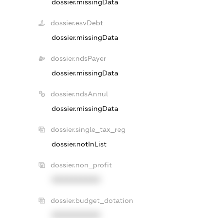
dossier.missingData
dossier.esvDebt
dossier.missingData
dossier.ndsPayer
dossier.missingData
dossier.ndsAnnul
dossier.missingData
dossier.single_tax_reg
dossier.notInList
dossier.non_profit
XXXXXXXXXX
dossier.budget_dotation
XXXXXXXXXX