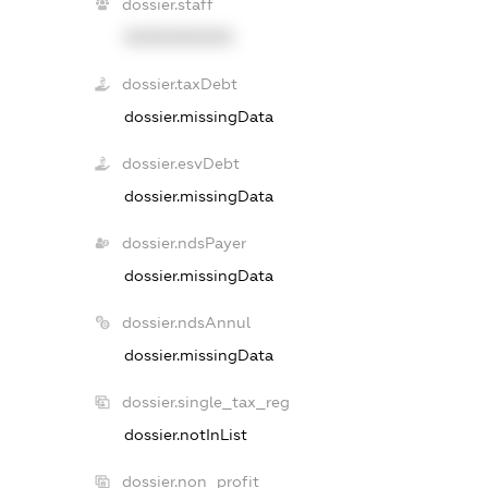
dossier.staff
XXXXXXXXXX
dossier.taxDebt
dossier.missingData
dossier.esvDebt
dossier.missingData
dossier.ndsPayer
dossier.missingData
dossier.ndsAnnul
dossier.missingData
dossier.single_tax_reg
dossier.notInList
dossier.non_profit