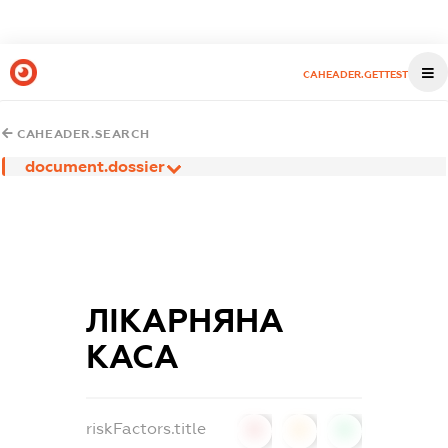
CAHEADER.GETTEST
CAHEADER.SEARCH
document.dossier
ЛІКАРНЯНА
КАСА
riskFactors.title
0
0
0