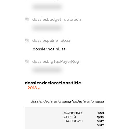
XXXXXXXXXX
dossier.budget_dotation
XXXXXXXXXX
dossier.palne_akciz
dossier.notInList
dossier.bigTaxPayerReg
XXXXXXXXXX
dossier.declarations.title
2018
dossier.declarations.pepName
dossier.declarations.personName
dossier.declaration
ДАРІЄНКО
Членство суб’єкта
СЕРГІЙ
декларування в
ІВАНОВИЧ
організаціях та їх
органах