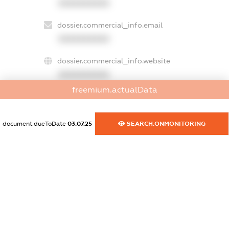
XXXXXXXXXX
dossier.commercial_info.email
XXXXXXXXXX
dossier.commercial_info.website
XXXXXXXXXX
freemium.actualData
dossier.commercial_info.activity
XXXXXXXXXX
document.dueToDate
03.07.25
SEARCH.ONMONITORING
freemium.exampleText_1
freemium.exampleText_2
freemium.anonymousPerSearch2
FREEMIUM.DETAILS
FREEMIUM.REGISTER