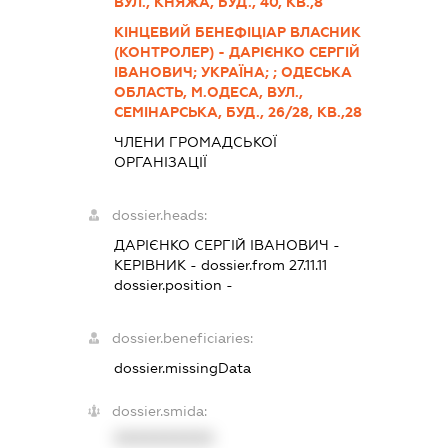
ВУЛ., КНЯЖА, БУД., 40, КВ.,8
КІНЦЕВИЙ БЕНЕФІЦІАР ВЛАСНИК
(КОНТРОЛЕР) - ДАРІЄНКО СЕРГІЙ
ІВАНОВИЧ; УКРАЇНА; ; ОДЕСЬКА
ОБЛАСТЬ, М.ОДЕСА, ВУЛ.,
СЕМІНАРСЬКА, БУД., 26/28, КВ.,28
ЧЛЕНИ ГРОМАДСЬКОЇ
ОРГАНІЗАЦІЇ
dossier.heads:
ДАРІЄНКО СЕРГІЙ ІВАНОВИЧ
-
КЕРІВНИК
- dossier.from 27.11.11
dossier.position -
dossier.beneficiaries:
dossier.missingData
dossier.smida:
XXXXXXXXXX