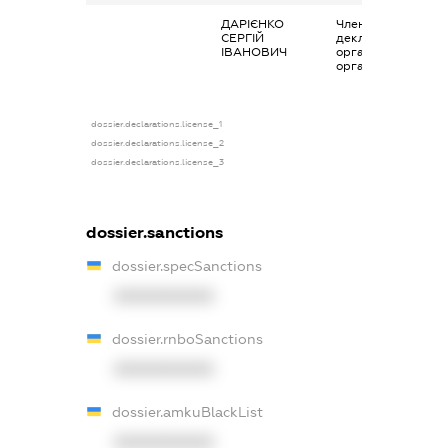
ДАРІЄНКО
Членство суб’єкта
СЕРГІЙ
декларування в
ІВАНОВИЧ
організаціях та їх
органах
dossier.declarations.license_1
dossier.declarations.license_2
dossier.declarations.license_3
dossier.sanctions
dossier.specSanctions
XXXXXXXXXX
dossier.rnboSanctions
XXXXXXXXXX
dossier.amkuBlackList
XXXXXXXXXX