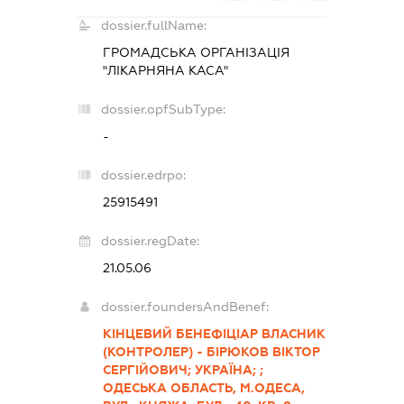
dossier.fullName:
ГРОМАДСЬКА ОРГАНІЗАЦІЯ
"ЛІКАРНЯНА КАСА"
dossier.opfSubType:
-
dossier.edrpo:
25915491
dossier.regDate:
21.05.06
dossier.foundersAndBenef:
КІНЦЕВИЙ БЕНЕФІЦІАР ВЛАСНИК
(КОНТРОЛЕР) - БІРЮКОВ ВІКТОР
СЕРГІЙОВИЧ; УКРАЇНА; ;
ОДЕСЬКА ОБЛАСТЬ, М.ОДЕСА,