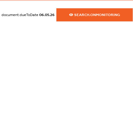
dossier.commercial_info.website
XXXXXXXXXX
document.dueToDate
06.05.26
SEARCH.ONMONITORING
dossier.commercial_info.activity
XXXXXXXXXX
freemium.exampleText_1
freemium.exampleText_2
freemium.anonymousPerSearch2
FREEMIUM.DETAILS
FREEMIUM.REGISTER