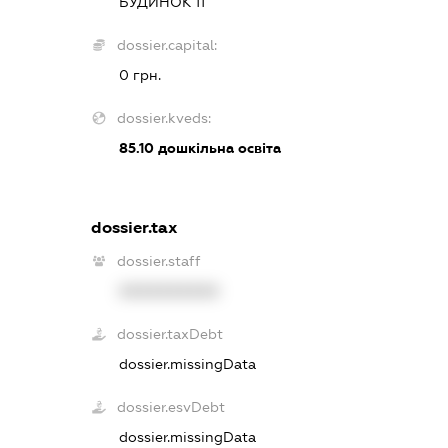
БУДИНОК 11
dossier.capital:
0 грн.
dossier.kveds:
85.10
дошкільна освіта
dossier.tax
dossier.staff
XXXXXXXXXX
dossier.taxDebt
dossier.missingData
dossier.esvDebt
dossier.missingData