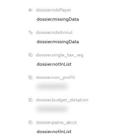
dossier.ndsPayer
dossier.missingData
dossier.ndsAnnul
dossier.missingData
dossier.single_tax_reg
dossier.notInList
dossier.non_profit
XXXXXXXXXX
dossier.budget_dotation
XXXXXXXXXX
dossier.palne_akciz
dossier.notInList