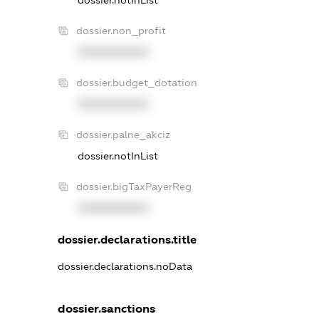
dossier.notInList
dossier.non_profit
XXXXXXXXXX
dossier.budget_dotation
XXXXXXXXXX
dossier.palne_akciz
dossier.notInList
dossier.bigTaxPayerReg
XXXXXXXXXX
dossier.declarations.title
dossier.declarations.noData
dossier.sanctions