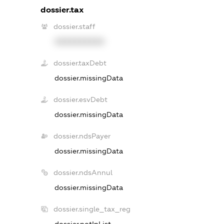
dossier.tax
dossier.staff
XXXXXXXXXX
dossier.taxDebt
dossier.missingData
dossier.esvDebt
dossier.missingData
dossier.ndsPayer
dossier.missingData
dossier.ndsAnnul
dossier.missingData
dossier.single_tax_reg