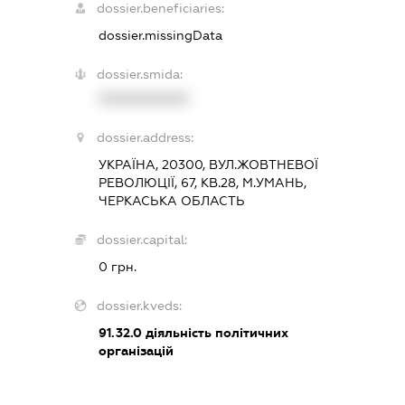
dossier.beneficiaries:
dossier.missingData
dossier.smida:
XXXXXXXXXX
dossier.address:
УКРАЇНА, 20300, ВУЛ.ЖОВТНЕВОЇ
РЕВОЛЮЦІЇ, 67, КВ.28, М.УМАНЬ,
ЧЕРКАСЬКА ОБЛАСТЬ
dossier.capital:
0 грн.
dossier.kveds:
91.32.0
діяльність політичних
організацій