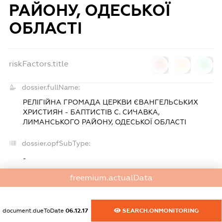
РАЙОНУ, ОДЕСЬКОЇ
ОБЛАСТІ
riskFactors.title
0
0
0
dossier.fullName:
РЕЛІГІЙНА ГРОМАДА ЦЕРКВИ ЄВАНГЕЛЬСЬКИХ
ХРИСТИЯН - БАПТИСТІВ С. СИЧАВКА,
ЛИМАНСЬКОГО РАЙОНУ, ОДЕСЬКОЇ ОБЛАСТІ
dossier.opfSubType:
-
freemium.actualData
dossier.edrpo:
25932748
document.dueToDate
06.12.17
SEARCH.ONMONITORING
dossier.regDate: